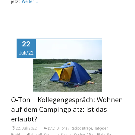
jetzt.
Weiter
→
22
Juli/22
O-Ton + Kollegengespräch: Wohnen
auf dem Campingplatz: Ist das
erlaubt?
,
,
,
22. Juli 2022
DAV
O-Töne / Radiobeiträge
Ratgeber
,
,
,
,
,
,
,
Recht
Anwalt
Camping
Energie
Kosten
Miete
Platz
Recht