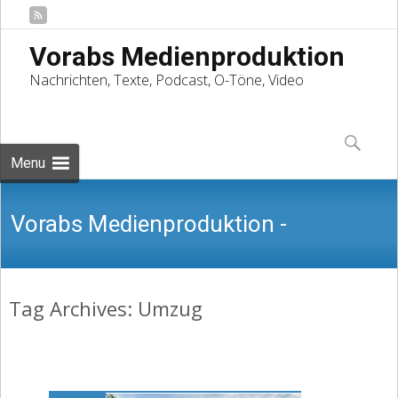
Vorabs Medienproduktion
Nachrichten, Texte, Podcast, O-Töne, Video
Skip
to
Suchen
content
nach:
Menu
Vorabs Medienproduktion -
Tag Archives: Umzug
Nachrichten, Texte, Podcast, O-Töne,