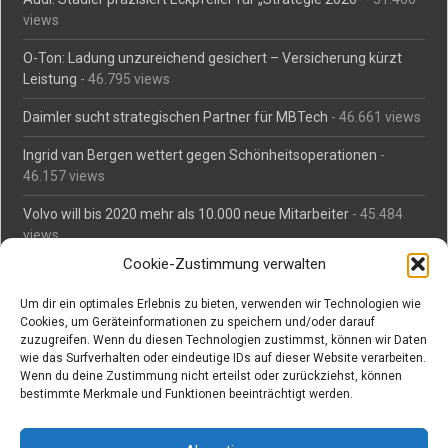
views
O-Ton: Ladung unzureichend gesichert – Versicherung kürzt
Leistung
- 46.795 views
Daimler sucht strategischen Partner für MBTech
- 46.661 views
Ingrid van Bergen wettert gegen Schönheitsoperationen
-
46.157 views
Volvo will bis 2020 mehr als 10.000 neue Mitarbeiter
- 45.484
views
Cookie-Zustimmung verwalten
Mäßiges Interesse an Daimlers MBtech
- 44.713 views
Um dir ein optimales Erlebnis zu bieten, verwenden wir Technologien wie
O-Ton: Wer muss Schaden für abgedriftete Silvesterraketen
Cookies, um Geräteinformationen zu speichern und/oder darauf
zahlen?
- 42.367 views
zuzugreifen. Wenn du diesen Technologien zustimmst, können wir Daten
wie das Surfverhalten oder eindeutige IDs auf dieser Website verarbeiten.
Kollegengespräch: Urteile zum Grillen
- 42.060 views
Wenn du deine Zustimmung nicht erteilst oder zurückziehst, können
bestimmte Merkmale und Funktionen beeinträchtigt werden.
Suchen bei Vorabs