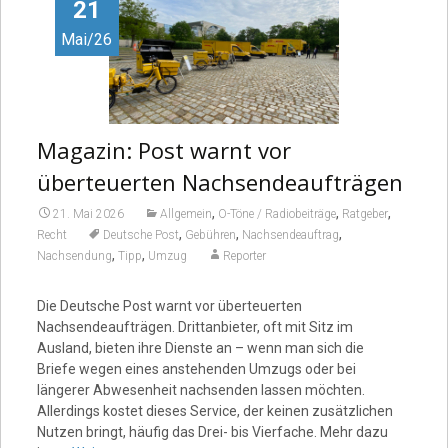
Video
21
Mai/26
Magazin: Post warnt vor
überteuerten Nachsendeaufträgen
,
,
,
21. Mai 2026
Allgemein
O-Töne / Radiobeiträge
Ratgeber
,
,
,
Recht
Deutsche Post
Gebühren
Nachsendeauftrag
,
,
Nachsendung
Tipp
Umzug
Reporter
Die Deutsche Post warnt vor überteuerten
Nachsendeaufträgen. Drittanbieter, oft mit Sitz im
Ausland, bieten ihre Dienste an – wenn man sich die
Briefe wegen eines anstehenden Umzugs oder bei
längerer Abwesenheit nachsenden lassen möchten.
Allerdings kostet dieses Service, der keinen zusätzlichen
Nutzen bringt, häufig das Drei- bis Vierfache. Mehr dazu