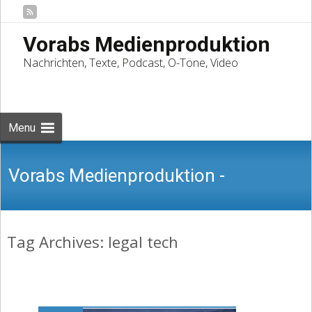
Vorabs Medienproduktion
Nachrichten, Texte, Podcast, O-Töne, Video
Skip
to
Suchen
content
nach:
Menu
Vorabs Medienproduktion -
Tag Archives: legal tech
Nachrichten, Texte, Podcast, O-Töne,