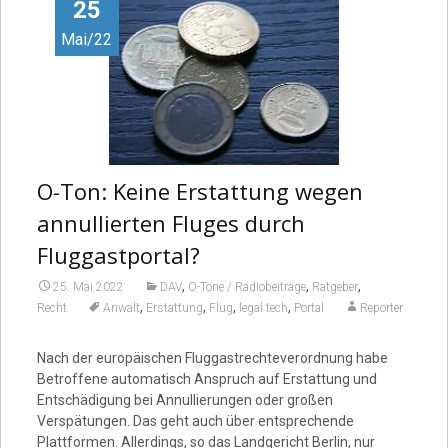
Video
25
Mai/22
O-Ton: Keine Erstattung wegen
annullierten Fluges durch
Fluggastportal?
,
,
,
25. Mai 2022
DAV
O-Töne / Radiobeiträge
Ratgeber
,
,
,
,
Recht
Anwalt
Erstattung
Flug
legal tech
Portal
Reporter
Nach der europäischen Fluggastrechteverordnung habe
Betroffene automatisch Anspruch auf Erstattung und
Entschädigung bei Annullierungen oder großen
Verspätungen. Das geht auch über entsprechende
Plattformen. Allerdings, so das Landgericht Berlin, nur