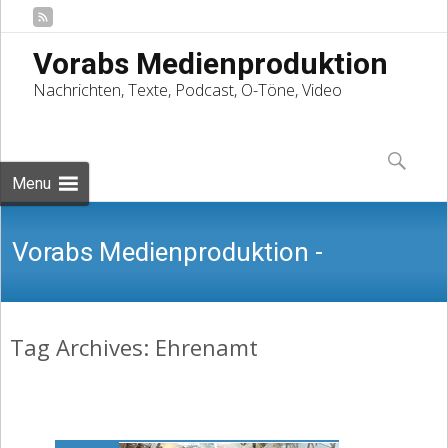
Vorabs Medienproduktion
Nachrichten, Texte, Podcast, O-Töne, Video
Skip
to
Suchen
content
nach:
Menu
Vorabs Medienproduktion -
Tag Archives: Ehrenamt
Nachrichten, Texte, Podcast, O-Töne,