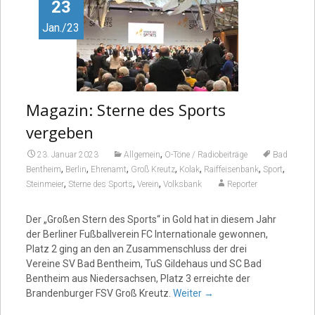
Video
23
Jan./23
Magazin: Sterne des Sports
vergeben
,
23. Januar 2023
Allgemein
O-Töne / Radiobeiträge
Bad
,
,
,
,
,
,
,
Bentheim
Berlin
Ehrenamt
Groß Kreutz
Kolak
Raiffeisenbank
Sport
,
,
,
Steinmeier
Sterne des Sports
Verein
Volksbank
Reporter
Der „Großen Stern des Sports“ in Gold hat in diesem Jahr
der Berliner Fußballverein FC Internationale gewonnen,
Platz 2 ging an den an Zusammenschluss der drei
Vereine SV Bad Bentheim, TuS Gildehaus und SC Bad
Bentheim aus Niedersachsen, Platz 3 erreichte der
Brandenburger FSV Groß Kreutz.
Weiter
→