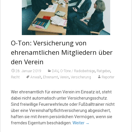
O-Ton: Versicherung von
ehrenamtlichen Mitgliedern über
den Verein
,
,
,
28. Januar 2019
DAV
O-Töne / Radiobeiträge
Ratgeber
,
,
,
Recht
Anwalt
Ehrenamt
Verein
Versicherung
Reporter
Wer ehrenamtlich für einen Verein im Einsatz ist, steht
dabei nicht automatisch unter Versicherungsschutz.
Sind freiwillige Feuerwehrleute oder Fußballtrainer nicht
über eine Vereinshaftpflichtversicherung abgesichert,
haften sie mit ihrem persönlichen Vermögen, wenn sie
fremdes Eigentum beschädigen.
Weiter
→