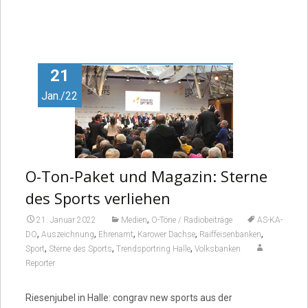
21
Jan./22
O-Ton-Paket und Magazin: Sterne
des Sports verliehen
,
21. Januar 2022
Medien
O-Töne / Radiobeiträge
AS-KA-
,
,
,
,
,
DO
Auszeichnung
Ehrenamt
Karower Dachse
Raiffeisenbanken
,
,
,
Sport
Sterne des Sports
Trendsportring Halle
Volksbanken
Reporter
Riesenjubel in Halle: congrav new sports aus der