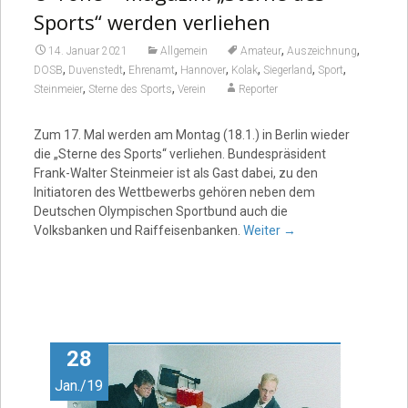
Sports“ werden verliehen
,
,
14. Januar 2021
Allgemein
Amateur
Auszeichnung
,
,
,
,
,
,
,
DOSB
Duvenstedt
Ehrenamt
Hannover
Kolak
Siegerland
Sport
,
,
Steinmeier
Sterne des Sports
Verein
Reporter
Zum 17. Mal werden am Montag (18.1.) in Berlin wieder
die „Sterne des Sports“ verliehen. Bundespräsident
Frank-Walter Steinmeier ist als Gast dabei, zu den
Initiatoren des Wettbewerbs gehören neben dem
Deutschen Olympischen Sportbund auch die
Volksbanken und Raiffeisenbanken.
Weiter
→
28
Jan./19