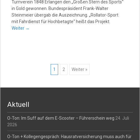
Turnverein 1848 Erlangen den „Großen Stern des Sports“
in Gold gewonnen. Bundespräsident Frank-Walter
Steinmeier übergab die Auszeichnung. „Rollator-Sport
mit Fahrdienst für Hochbetagte“ heißt das Projekt.
Weiter
→
Posts
1
2
Weiter »
navigation
Aktuell
O-Ton: Im Suff auf dem E-Scooter – Führerschein weg
24. Juli
2026
O-Ton + Kollegengespräch: Hausratversicherung muss auch für