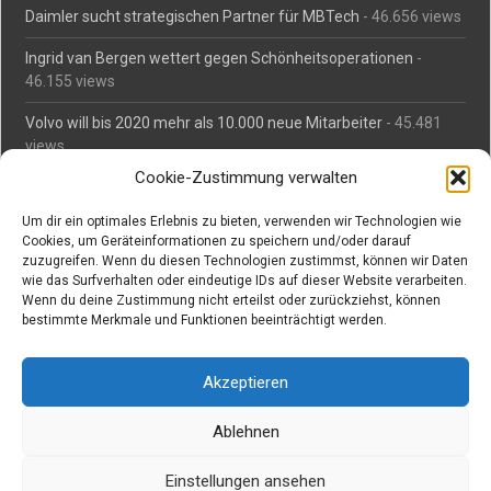
Daimler sucht strategischen Partner für MBTech
- 46.656 views
Ingrid van Bergen wettert gegen Schönheitsoperationen
-
46.155 views
Volvo will bis 2020 mehr als 10.000 neue Mitarbeiter
- 45.481
views
Cookie-Zustimmung verwalten
Mäßiges Interesse an Daimlers MBtech
- 44.711 views
Um dir ein optimales Erlebnis zu bieten, verwenden wir Technologien wie
O-Ton: Wer muss Schaden für abgedriftete Silvesterraketen
Cookies, um Geräteinformationen zu speichern und/oder darauf
zahlen?
- 42.365 views
zuzugreifen. Wenn du diesen Technologien zustimmst, können wir Daten
wie das Surfverhalten oder eindeutige IDs auf dieser Website verarbeiten.
Kollegengespräch: Urteile zum Grillen
- 42.057 views
Wenn du deine Zustimmung nicht erteilst oder zurückziehst, können
bestimmte Merkmale und Funktionen beeinträchtigt werden.
Suchen bei Vorabs
Akzeptieren
Suchen
nach:
Ablehnen
Einstellungen ansehen