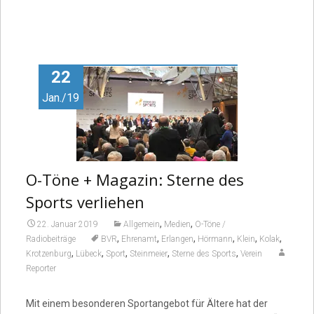
22
Jan./19
O-Töne + Magazin: Sterne des
Sports verliehen
,
,
22. Januar 2019
Allgemein
Medien
O-Töne /
,
,
,
,
,
,
Radiobeiträge
BVR
Ehrenamt
Erlangen
Hörmann
Klein
Kolak
,
,
,
,
,
Krotzenburg
Lübeck
Sport
Steinmeier
Sterne des Sports
Verein
Reporter
Mit einem besonderen Sportangebot für Ältere hat der