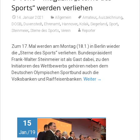
Sports“ werden verliehen
,
,
14. Januar 2021
Allgemein
Amateur
Auszeichnung
,
,
,
,
,
,
,
DOSB
Duvenstedt
Ehrenamt
Hannover
Kolak
Siegerland
Sport
,
,
Steinmeier
Sterne des Sports
Verein
Reporter
Zum 17. Mal werden am Montag (18.1.) in Berlin wieder
die „Sterne des Sports“ verliehen. Bundespräsident
Frank-Walter Steinmeier ist als Gast dabei, zu den
Initiatoren des Wettbewerbs gehören neben dem
Deutschen Olympischen Sportbund auch die
Volksbanken und Raiffeisenbanken.
Weiter
→
15
Jan./19