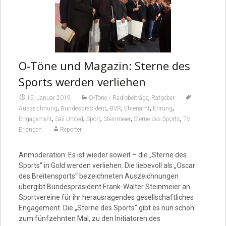
O-Töne und Magazin: Sterne des
Sports werden verliehen
,
15. Januar 2019
O-Töne / Radiobeiträge
Ratgeber
,
,
,
,
,
Auszeichnung
Bundespräsident
BVR
Ehrenamt
Ehrung
,
,
,
,
,
Engagement
Sail United
Sport
Steinmeier
Sterne des Sports
TV
Erlangen
Reporter
Anmoderation: Es ist wieder soweit – die „Sterne des
Sports“ in Gold werden verliehen. Die liebevoll als „Oscar
des Breitensports“ bezeichneten Auszeichnungen
übergibt Bundespräsident Frank-Walter Steinmeier an
Sportvereine für ihr herausragendes gesellschaftliches
Engagement. Die „Sterne des Sports“ gibt es nun schon
zum fünfzehnten Mal, zu den Initiatoren des