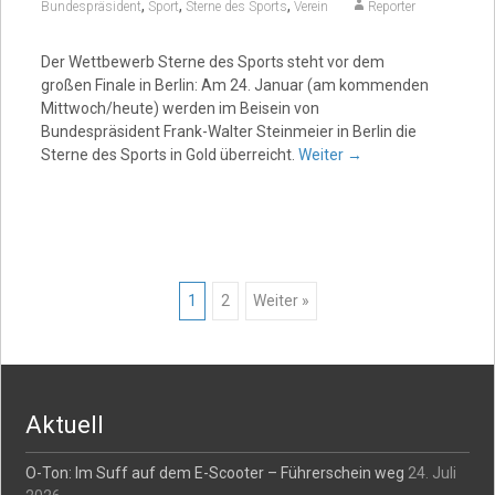
,
,
,
Bundespräsident
Sport
Sterne des Sports
Verein
Reporter
Der Wettbewerb Sterne des Sports steht vor dem
großen Finale in Berlin: Am 24. Januar (am kommenden
Mittwoch/heute) werden im Beisein von
Bundespräsident Frank-Walter Steinmeier in Berlin die
Sterne des Sports in Gold überreicht.
Weiter
→
Posts
1
2
Weiter »
navigation
Aktuell
O-Ton: Im Suff auf dem E-Scooter – Führerschein weg
24. Juli