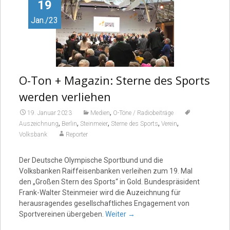
Video
19
Jan./23
O-Ton + Magazin: Sterne des Sports
werden verliehen
,
19. Januar 2023
Medien
O-Töne / Radiobeiträge
,
,
,
,
,
Auszeichnung
Berlin
Steinmeier
Sterne des Sports
Verein
Volksbank
Reporter
Der Deutsche Olympische Sportbund und die
Volksbanken Raiffeisenbanken verleihen zum 19. Mal
den „Großen Stern des Sports“ in Gold. Bundespräsident
Frank-Walter Steinmeier wird die Auzeichnung für
herausragendes gesellschaftliches Engagement von
Sportvereinen übergeben.
Weiter
→