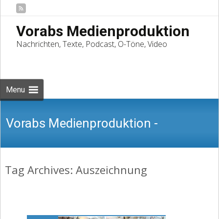
Vorabs Medienproduktion
Nachrichten, Texte, Podcast, O-Töne, Video
Skip
to
Suchen
content
nach:
Menu
Vorabs Medienproduktion -
Tag Archives: Auszeichnung
Nachrichten, Texte, Podcast, O-Töne,