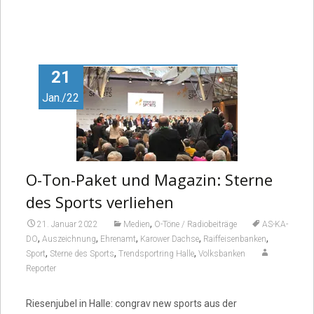
21
Jan./22
O-Ton-Paket und Magazin: Sterne
des Sports verliehen
,
21. Januar 2022
Medien
O-Töne / Radiobeiträge
AS-KA-
,
,
,
,
,
DO
Auszeichnung
Ehrenamt
Karower Dachse
Raiffeisenbanken
,
,
,
Sport
Sterne des Sports
Trendsportring Halle
Volksbanken
Reporter
Riesenjubel in Halle: congrav new sports aus der