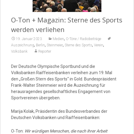
Video
O-Ton + Magazin: Sterne des Sports
werden verliehen
,
19. Januar 2023
Medien
O-Töne / Radiobeiträge
,
,
,
,
,
Auszeichnung
Berlin
Steinmeier
Sterne des Sports
Verein
Volksbank
Reporter
Der Deutsche Olympische Sportbund und die
Volksbanken Raiffeisenbanken verleihen zum 19. Mal
den „Großen Stern des Sports“ in Gold. Bundespräsident
Frank-Walter Steinmeier wird die Auzeichnung für
herausragendes gesellschaftliches Engagement von
Sportvereinen übergeben.
Marija Kolak, Präsidentin des Bundesverbandes der
Deutschen Volksbanken und Raiffeisenbanken:
O-Ton:
Wir würdigen Menschen, die nach ihrer Arbeit