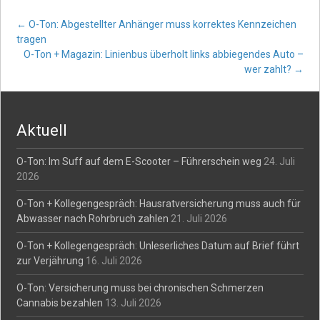
Post
←
O-Ton: Abgestellter Anhänger muss korrektes Kennzeichen
tragen
O-Ton + Magazin: Linienbus überholt links abbiegendes Auto –
navigation
wer zahlt?
→
Aktuell
O-Ton: Im Suff auf dem E-Scooter – Führerschein weg
24. Juli
2026
O-Ton + Kollegengespräch: Hausratversicherung muss auch für
Abwasser nach Rohrbruch zahlen
21. Juli 2026
O-Ton + Kollegengespräch: Unleserliches Datum auf Brief führt
zur Verjährung
16. Juli 2026
O-Ton: Versicherung muss bei chronischen Schmerzen
Cannabis bezahlen
13. Juli 2026