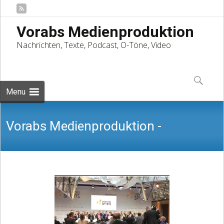
Vorabs Medienproduktion
Nachrichten, Texte, Podcast, O-Töne, Video
Skip
to
Suchen
content
nach:
Menu
Vorabs Medienproduktion -
Nachrichten, Texte, Podcast, O-Töne,