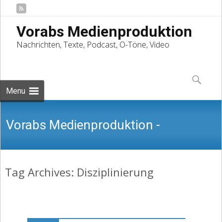
Vorabs Medienproduktion
Nachrichten, Texte, Podcast, O-Töne, Video
Skip
to
Suchen
content
nach:
Menu
Vorabs Medienproduktion -
Tag Archives: Disziplinierung
Nachrichten, Texte, Podcast, O-Töne,