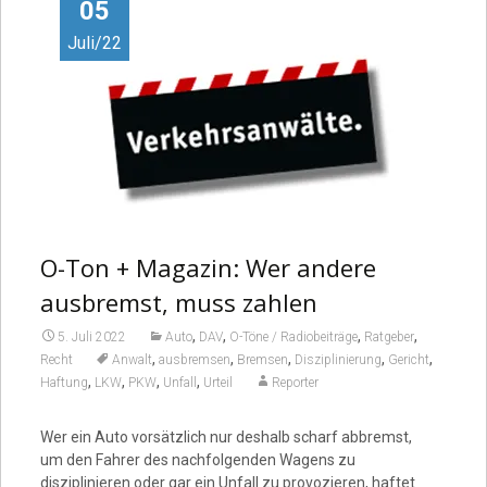
Video
05
Juli/22
O-Ton + Magazin: Wer andere
ausbremst, muss zahlen
,
,
,
,
5. Juli 2022
Auto
DAV
O-Töne / Radiobeiträge
Ratgeber
,
,
,
,
,
Recht
Anwalt
ausbremsen
Bremsen
Disziplinierung
Gericht
,
,
,
,
Haftung
LKW
PKW
Unfall
Urteil
Reporter
Wer ein Auto vorsätzlich nur deshalb scharf abbremst,
um den Fahrer des nachfolgenden Wagens zu
disziplinieren oder gar ein Unfall zu provozieren, haftet