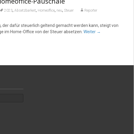
omeoffice-Pauschale
,
,
,
,
2023
Absetzbarkeit
Homeoffice
neu
Steuer
Reporter
 der dafür steuerlich geltend gemacht werden kann, steigt von
age im Home-Office von der Steuer absetzen.
Weiter
→