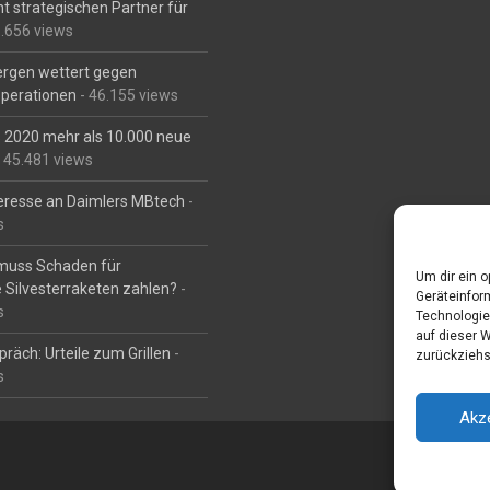
t strategischen Partner für
6.656 views
Bergen wettert gegen
perationen
- 46.155 views
is 2020 mehr als 10.000 neue
 45.481 views
eresse an Daimlers MBtech
-
s
muss Schaden für
Um dir ein 
 Silvesterraketen zahlen?
-
Geräteinfor
s
Technologie
auf dieser 
räch: Urteile zum Grillen
-
zurückziehs
s
Akz