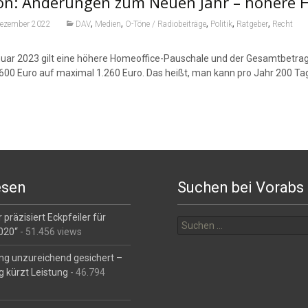
on: Änderungen zum Neuen Jahr – höhere H
,
,
,
,
,
Dezember 2022
DAV
Medien
O-Töne / Radiobeiträge
Politik
Ratgeber
Recht
uar 2023 gilt eine höhere Homeoffice-Pauschale und der Gesamtbetrag,
 600 Euro auf maximal 1.260 Euro. Das heißt, man kann pro Jahr 200 T
esen
Suchen bei Vorabs
Suchen
 präzisiert Eckpfeiler für
nach:
2020“
- 51.456 views
ng unzureichend gesichert –
g kürzt Leistung
- 46.794