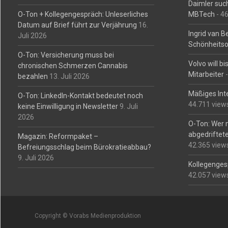
Daimler such
O-Ton + Kollegengespräch: Unleserliches
MBTech
- 4
Datum auf Brief führt zur Verjährung
16.
Ingrid van 
Juli 2026
Schönheitso
O-Ton: Versicherung muss bei
Volvo will b
chronischen Schmerzen Cannabis
Mitarbeiter
-
bezahlen
13. Juli 2026
Mäßiges Int
O-Ton: LinkedIn-Kontakt bedeutet noch
44.711 view
keine Einwilligung in Newsletter
9. Juli
2026
O-Ton: Wer 
abgedriftete
Magazin: Reformpaket –
42.365 view
Befreiungsschlag beim Bürokratieabbau?
9. Juli 2026
Kollegengesp
42.057 view
Copyright © Vorabs Medienproduktion