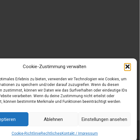
Cookie-Zustimmung verwalten
optimales Erlebnis zu bieten, verwenden wir Technologien wie Cookies, um
mationen zu speichern und/oder darauf zuzugreifen. Wenn du diesen
n zustimmst, können wir Daten wie das Surfverhalten oder eindeutige IDs
Website verarbeiten. Wenn du deine Zustimmung nicht erteilst oder
t, können bestimmte Merkmale und Funktionen beeinträchtigt werden.
eptieren
Ablehnen
Einstellungen ansehen
Powered by WordPress
, Designed and Developed by
templatesnext
Cookie-Richtlinie
Rechtliches
Kontakt / Impressum