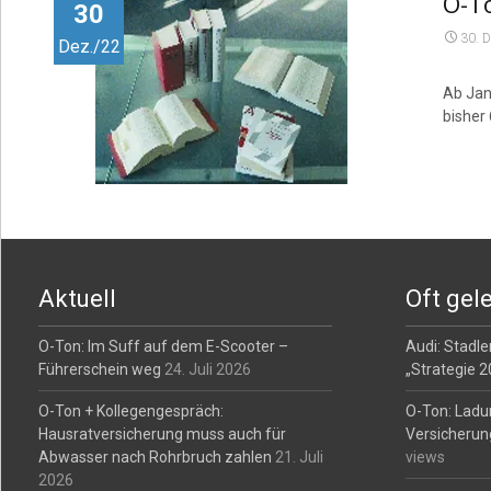
O-T
30
30. 
Dez./22
Ab Jan
bisher
Aktuell
Oft gel
O-Ton: Im Suff auf dem E-Scooter –
Audi: Stadler
Führerschein weg
24. Juli 2026
„Strategie 
O-Ton + Kollegengespräch:
O-Ton: Ladu
Hausratversicherung muss auch für
Versicherun
Abwasser nach Rohrbruch zahlen
21. Juli
views
2026