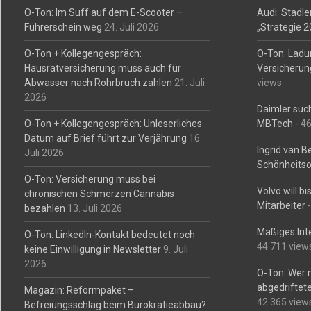
O-Ton: Im Suff auf dem E-Scooter –
Audi: Stadler
Führerschein weg
24. Juli 2026
„Strategie 
O-Ton + Kollegengespräch:
O-Ton: Ladu
Hausratversicherung muss auch für
Versicherun
Abwasser nach Rohrbruch zahlen
21. Juli
views
2026
Daimler such
O-Ton + Kollegengespräch: Unleserliches
MBTech
- 4
Datum auf Brief führt zur Verjährung
16.
Ingrid van 
Juli 2026
Schönheitso
O-Ton: Versicherung muss bei
Volvo will b
chronischen Schmerzen Cannabis
Mitarbeiter
-
bezahlen
13. Juli 2026
Mäßiges Int
O-Ton: LinkedIn-Kontakt bedeutet noch
44.711 view
keine Einwilligung in Newsletter
9. Juli
2026
O-Ton: Wer 
abgedriftete
Magazin: Reformpaket –
42.365 view
Befreiungsschlag beim Bürokratieabbau?