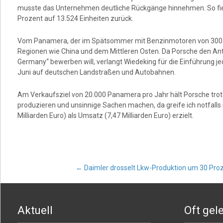
musste das Unternehmen deutliche Rückgänge hinnehmen. So fiel
Prozent auf 13.524 Einheiten zurück.
Vom Panamera, der im Spätsommer mit Benzinmotoren von 300 bis
Regionen wie China und dem Mittleren Osten. Da Porsche den Ante
Germany“ bewerben will, verlangt Wiedeking für die Einführung je
Juni auf deutschen Landstraßen und Autobahnen.
Am Verkaufsziel von 20.000 Panamera pro Jahr hält Porsche trotz d
produzieren und unsinnige Sachen machen, da greife ich notfalls
Milliarden Euro) als Umsatz (7,47 Milliarden Euro) erzielt.
Post
←
Daimler drosselt Lkw-Produktion um 30 Pro
navigation
Aktuell
Oft gel