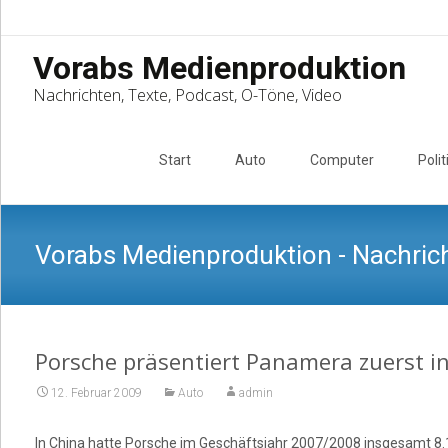
Vorabs Medienproduktion
Nachrichten, Texte, Podcast, O-Töne, Video
Skip
to
Start
Auto
Computer
Polit
content
Vorabs Medienproduktion - Nachrich
Porsche präsentiert Panamera zuerst i
12. Februar 2009
Auto
admin
In China hatte Porsche im Geschäftsjahr 2007/2008 insgesamt 8.