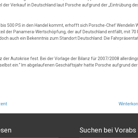
 der Verkauf in Deutschland laut Porsche aufgrund der „Eintrübung d
 500 PS in den Handel kommt, erhofft sich Porsche-Chef Wendelin Wi
il der Panamera-Wertschöpfung, der auf Deutschland entfällt, mit 70 P
doch auch ein Bekenntnis zum Standort Deutschland: Die Fahrpräsentatio
er Autokrise fest. Bei der Vorlage der Bilanz für 2007/2008 allerdings 
 selbst ein.“ Im abgelaufenen Geschäftsjahr hatte Porsche aufgrund de
zent
Winterkor
esen
Suchen bei Vorabs