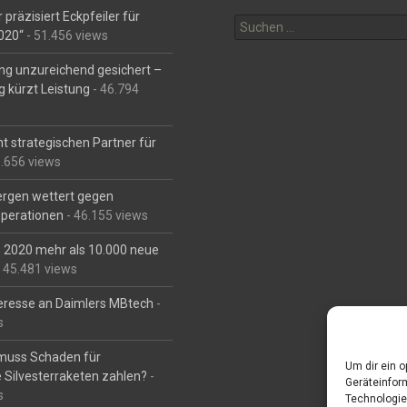
Suchen
 präzisiert Eckpfeiler für
nach:
2020“
- 51.456 views
ng unzureichend gesichert –
g kürzt Leistung
- 46.794
t strategischen Partner für
6.656 views
Bergen wettert gegen
perationen
- 46.155 views
is 2020 mehr als 10.000 neue
 45.481 views
eresse an Daimlers MBtech
-
s
muss Schaden für
Um dir ein 
 Silvesterraketen zahlen?
-
Geräteinfor
s
Technologie