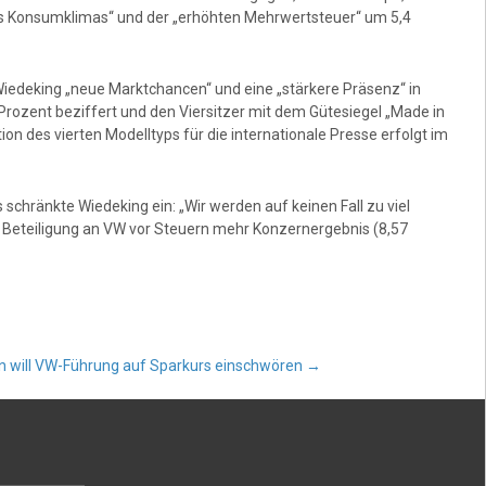
es Konsumklimas“ und der „erhöhten Mehrwertsteuer“ um 5,4
edeking „neue Marktchancen“ und eine „stärkere Präsenz“ in
rozent beziffert und den Viersitzer mit dem Gütesiegel „Made in
n des vierten Modelltyps für die internationale Presse erfolgt im
schränkte Wiedeking ein: „Wir werden auf keinen Fall zu viel
r Beteiligung an VW vor Steuern mehr Konzernergebnis (8,57
n will VW-Führung auf Sparkurs einschwören
→