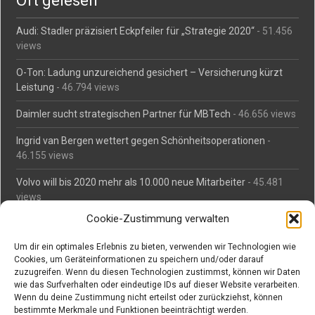
Oft gelesen
Audi: Stadler präzisiert Eckpfeiler für „Strategie 2020“
- 51.456
views
O-Ton: Ladung unzureichend gesichert – Versicherung kürzt
Leistung
- 46.794 views
Daimler sucht strategischen Partner für MBTech
- 46.656 views
Ingrid van Bergen wettert gegen Schönheitsoperationen
-
46.155 views
Volvo will bis 2020 mehr als 10.000 neue Mitarbeiter
- 45.481
views
Cookie-Zustimmung verwalten
Mäßiges Interesse an Daimlers MBtech
- 44.711 views
Um dir ein optimales Erlebnis zu bieten, verwenden wir Technologien wie
O-Ton: Wer muss Schaden für abgedriftete Silvesterraketen
Cookies, um Geräteinformationen zu speichern und/oder darauf
zahlen?
- 42.365 views
zuzugreifen. Wenn du diesen Technologien zustimmst, können wir Daten
wie das Surfverhalten oder eindeutige IDs auf dieser Website verarbeiten.
Kollegengespräch: Urteile zum Grillen
- 42.058 views
Wenn du deine Zustimmung nicht erteilst oder zurückziehst, können
bestimmte Merkmale und Funktionen beeinträchtigt werden.