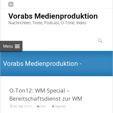
Vorabs Medienproduktion
Nachrichten, Texte, Podcast, O-Töne, Video
Skip
to
Suchen
content
nach:
Menu
Vorabs Medienproduktion -
Nachrichten, Texte, Podcast, O-Töne,
O-Ton12: WM-Special –
Bereitschaftsdienst zur WM
30. Mai 2010
DAV
Reporter