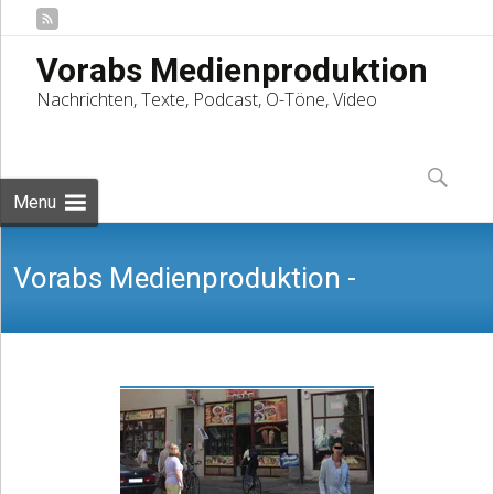
Vorabs Medienproduktion
Nachrichten, Texte, Podcast, O-Töne, Video
Skip
to
Suchen
content
nach:
Menu
Vorabs Medienproduktion -
Nachrichten, Texte, Podcast, O-Töne,