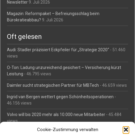
Newsletter
9. Juli 2026
Magazin: Reformpaket – Befreiungsschlag beim
Bürokratieabbau?
9. Juli 2026
Oft gelesen
Audi: Stadler präzisiert Eckpfeiler für „Strategie 2020“
- 51.460
views
O-Ton: Ladung unzureichend gesichert – Versicherung kürzt
Leistung
- 46.795 views
Daimler sucht strategischen Partner für MBTech
- 46.659 views
Ingrid van Bergen wettert gegen Schönheitsoperationen
-
46.156 views
Volvo will bis 2020 mehr als 10.000 neue Mitarbeiter
- 45.484
views
Cookie-Zustimmung verwalten
Mäßiges Interesse an Daimlers MBtech
- 44.713 views