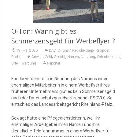
Video
O-Ton: Wann gibt es
Schmerzensgeld für Werbeflyer ?
,
,
,
19. Mai 2025
DAV
O-Töne / Radiobeiträge
Ratgeber
,
,
,
,
,
,
Recht
Anwalt
Geld
Gericht
Namen
Nutzung
Schadenersatz
,
Urteil
Werbung
Reporter
Für die versehentliche Nennung des Namens einer
ehemaligen Mitarbeiterin in einem Werbeflyer ihres
früheren Unternehmens gibt es kein Schmerzensgeld
nach der Datenschutzgrundverordnung (DSGVO). So
entschied das Landesarbeitsgericht Rheinland-Pfalz.
Geklagt hatte eine Pflegedienstleiterin, weil ihr
ehemaliger Arbeitgeber ihren Namen und ihre
dienstliche Telefonnummer in einem Werbeflyer für