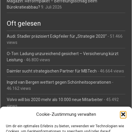
Magazin: Reformpaket – Befreiungsschlag beim
Bürokratieabbau?
9. Juli 2026
Oft gelesen
Audi: Stadler präzisiert Eckpfeiler für „Strategie 2020“
- 51.466
views
O-Ton: Ladung unzureichend gesichert – Versicherung kürzt
Leistung
- 46.800 views
Daimler sucht strategischen Partner für MBTech
- 46.664 views
Ingrid van Bergen wettert gegen Schönheitsoperationen
-
46.162 views
Volvo will bis 2020 mehr als 10.000 neue Mitarbeiter
- 45.492
views
Cookie-Zustimmung verwalten
Mäßiges Interesse an Daimlers MBtech
- 44.716 views
Um dir ein optimales Erlebnis zu bieten, verwenden wir Technologien wie
O-Ton: Wer muss Schaden für abgedriftete Silvesterraketen
Cookies, um Geräteinformationen zu speichern und/oder darauf