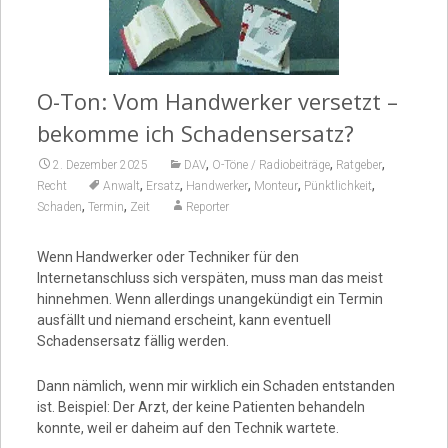
Video
O-Ton: Vom Handwerker versetzt –
bekomme ich Schadensersatz?
,
,
,
2. Dezember 2025
DAV
O-Töne / Radiobeiträge
Ratgeber
,
,
,
,
,
Recht
Anwalt
Ersatz
Handwerker
Monteur
Pünktlichkeit
,
,
Schaden
Termin
Zeit
Reporter
Wenn Handwerker oder Techniker für den
Internetanschluss sich verspäten, muss man das meist
hinnehmen. Wenn allerdings unangekündigt ein Termin
ausfällt und niemand erscheint, kann eventuell
Schadensersatz fällig werden.
Dann nämlich, wenn mir wirklich ein Schaden entstanden
ist. Beispiel: Der Arzt, der keine Patienten behandeln
konnte, weil er daheim auf den Technik wartete.