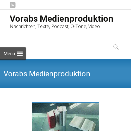
Vorabs Medienproduktion
Nachrichten, Texte, Podcast, O-Töne, Video
Skip
to
Suchen
content
nach:
Menu
Vorabs Medienproduktion -
Nachrichten, Texte, Podcast, O-Töne,