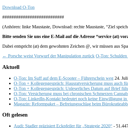
Download O-Ton
###########################
(Anhören: linke Maustaste, Download: rechte Maustaste, “Ziel speiche
Bitte senden Sie uns eine E-Mail auf die Adresse “service (at) v
Dabei entspricht (at) dem gewohnten Zeichen @, wir müssen aus Sp
Post
←
Porsche weist Vorwurf der Manipulation zurück
O-Ton: Schulden 
navigation
Aktuell
O-Ton: Im Suff auf dem E-Scooter – Führerschein weg
24. Jul
O-Ton + Kollegengespräch: Hausratversicherung muss auch fü
O-Ton + Kollegengespräch: Unleserliches Datum auf Brief führ
O-Ton: Versicherung muss bei chronischen Schmerzen Cannab
O-Ton: LinkedIn-Kontakt bedeutet noch keine Einwilligung in
Magazin: Reformpaket – Befreiungsschlag beim Bürokratieab
Oft gelesen
Audi: Stadler präzisiert Eckpfeiler für „Strategie 2020“
- 51.44