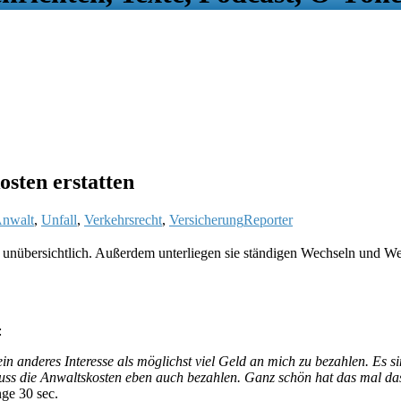
sten erstatten
nwalt
,
Unfall
,
Verkehrsrecht
,
Versicherung
Reporter
nübersichtlich. Außerdem unterliegen sie ständigen Wechseln und We
:
n anderes Interesse als möglichst viel Geld an mich zu bezahlen. Es si
uss die Anwaltskosten eben auch bezahlen. Ganz schön hat das mal das 
ge 30 sec.