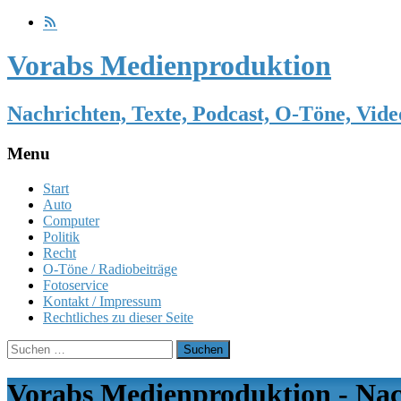
Vorabs Medienproduktion
Nachrichten, Texte, Podcast, O-Töne, Vide
Menu
Skip
Start
to
Auto
content
Computer
Politik
Recht
O-Töne / Radiobeiträge
Fotoservice
Kontakt / Impressum
Rechtliches zu dieser Seite
Suchen
nach:
Vorabs Medienproduktion - Nach