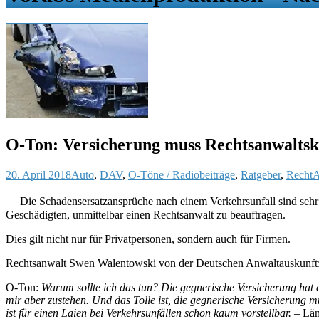
O-Ton: Versicherung muss Rechtsanwaltsko
20. April 2018
Auto
,
DAV
,
O-Töne / Radiobeiträge
,
Ratgeber
,
Recht
A
Die Schadensersatzansprüche nach einem Verkehrsunfall sind sehr u
Geschädigten, unmittelbar einen Rechtsanwalt zu beauftragen.
Dies gilt nicht nur für Privatpersonen, sondern auch für Firmen.
Rechtsanwalt Swen Walentowski von der Deutschen Anwaltauskunft
O-Ton:
Warum sollte ich das tun? Die gegnerische Versicherung hat ei
mir aber zustehen. Und das Tolle ist, die gegnerische Versicherung m
ist für einen Laien bei Verkehrsunfällen schon kaum vorstellbar.
– Län