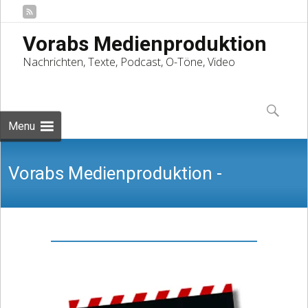
Vorabs Medienproduktion
Nachrichten, Texte, Podcast, O-Töne, Video
Skip
to
Suchen
content
nach:
Menu
Vorabs Medienproduktion -
Nachrichten, Texte, Podcast, O-Töne,