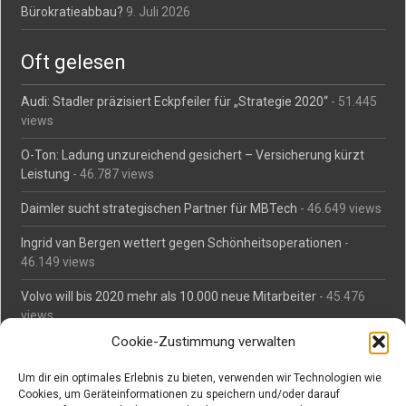
Bürokratieabbau?
9. Juli 2026
Oft gelesen
Audi: Stadler präzisiert Eckpfeiler für „Strategie 2020“
- 51.445
views
O-Ton: Ladung unzureichend gesichert – Versicherung kürzt
Leistung
- 46.787 views
Daimler sucht strategischen Partner für MBTech
- 46.649 views
Ingrid van Bergen wettert gegen Schönheitsoperationen
-
46.149 views
Volvo will bis 2020 mehr als 10.000 neue Mitarbeiter
- 45.476
views
Cookie-Zustimmung verwalten
Mäßiges Interesse an Daimlers MBtech
- 44.700 views
Um dir ein optimales Erlebnis zu bieten, verwenden wir Technologien wie
O-Ton: Wer muss Schaden für abgedriftete Silvesterraketen
Cookies, um Geräteinformationen zu speichern und/oder darauf
zahlen?
- 42.359 views