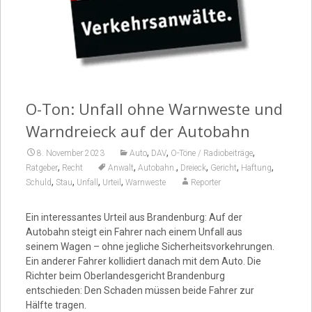
Video
O-Ton: Unfall ohne Warnweste und
Warndreieck auf der Autobahn
,
,
,
8. November 2023
Auto
DAV
O-Töne / Radiobeiträge
,
,
,
,
,
,
Ratgeber
Recht
Anwalt
Autobahn.
Dreieck
Gericht
Haftung
,
,
,
,
Schuld
Stau
Unfall
Urteil
Warnweste
Reporter
Ein interessantes Urteil aus Brandenburg: Auf der
Autobahn steigt ein Fahrer nach einem Unfall aus
seinem Wagen – ohne jegliche Sicherheitsvorkehrungen.
Ein anderer Fahrer kollidiert danach mit dem Auto. Die
Richter beim Oberlandesgericht Brandenburg
entschieden: Den Schaden müssen beide Fahrer zur
Hälfte tragen.