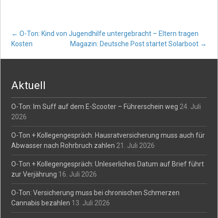
Post
←
O-Ton: Kind von Jugendhilfe untergebracht – Eltern tragen
Kosten
Magazin: Deutsche Post startet Solarboot
→
navigation
Aktuell
O-Ton: Im Suff auf dem E-Scooter – Führerschein weg
24. Juli
2026
O-Ton + Kollegengespräch: Hausratversicherung muss auch für
Abwasser nach Rohrbruch zahlen
21. Juli 2026
O-Ton + Kollegengespräch: Unleserliches Datum auf Brief führt
zur Verjährung
16. Juli 2026
O-Ton: Versicherung muss bei chronischen Schmerzen
Cannabis bezahlen
13. Juli 2026