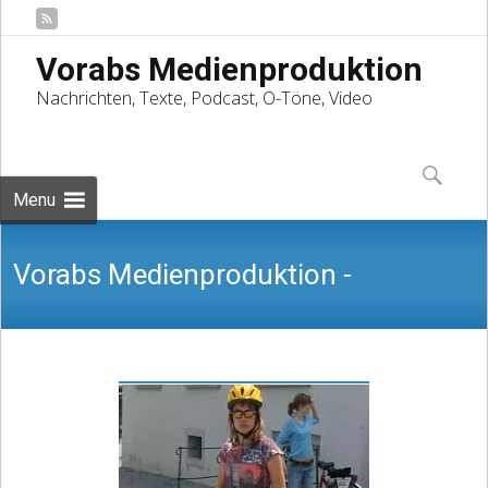
Vorabs Medienproduktion
Nachrichten, Texte, Podcast, O-Töne, Video
Skip
to
Suchen
content
nach:
Menu
Vorabs Medienproduktion -
Nachrichten, Texte, Podcast, O-Töne,