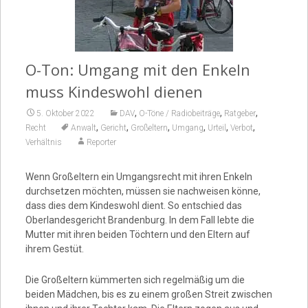
Video
O-Ton: Umgang mit den Enkeln
muss Kindeswohl dienen
,
,
,
5. Oktober 2022
DAV
O-Töne / Radiobeiträge
Ratgeber
,
,
,
,
,
,
Recht
Anwalt
Gericht
Großeltern
Umgang
Urteil
Verbot
Verhältnis
Reporter
Wenn Großeltern ein Umgangsrecht mit ihren Enkeln
durchsetzen möchten, müssen sie nachweisen könne,
dass dies dem Kindeswohl dient. So entschied das
Oberlandesgericht Brandenburg. In dem Fall lebte die
Mutter mit ihren beiden Töchtern und den Eltern auf
ihrem Gestüt.
Die Großeltern kümmerten sich regelmäßig um die
beiden Mädchen, bis es zu einem großen Streit zwischen