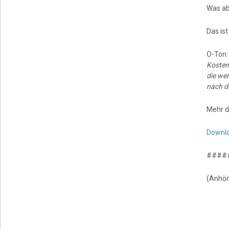
Was ab
Das is
O-Ton
Kosten 
die wer
nach d
Mehr d
Downl
####
(Anhör