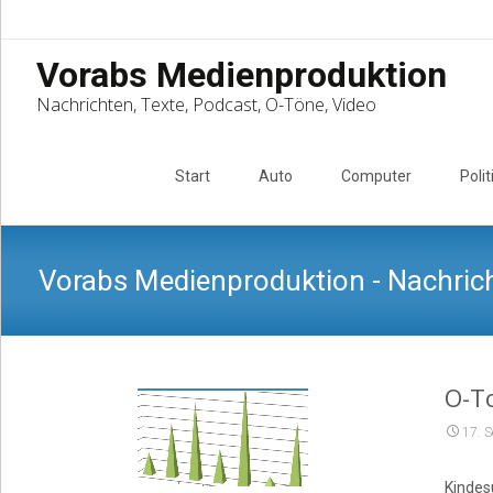
Vorabs Medienproduktion
Nachrichten, Texte, Podcast, O-Töne, Video
Skip
to
Start
Auto
Computer
Polit
content
Vorabs Medienproduktion - Nachrich
O-To
17. 
Kindes