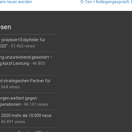
ann teuer werden
O-Ton + Kollegengespräch:
esen
 präzisiert Eckpfeiler für
2020“
- 51.465 views
ng unzureichend gesichert –
g kürzt Leistung
- 46.800
t strategischen Partner für
6.664 views
Bergen wettert gegen
perationen
- 46.161 views
is 2020 mehr als 10.000 neue
 45.491 views