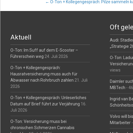
Post
←
O-Ton + Kollegengespräch: Pilze sammeln k
navigation
Oft gel
Aktuell
Audi: Stadler
„Strategie 
O-Ton: Im Suff auf dem E-Scooter –
Führerschein weg
24. Juli 2026
O-Ton: Ladu
Versicherun
O-Ton + Kollegengespräch:
views
Hausratversicherung muss auch für
Abwasser nach Rohrbruch zahlen
21. Juli
Daimler such
2026
MBTech
- 4
O-Ton + Kollegengespräch: Unleserliches
Ingrid van 
Datum auf Brief führt zur Verjährung
16.
Schönheitso
Juli 2026
Volvo will b
O-Ton: Versicherung muss bei
Mitarbeiter
-
chronischen Schmerzen Cannabis