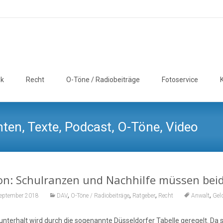
ik
Recht
O-Töne / Radiobeiträge
Fotoservice
ten, Texte, Podcast, O-Töne, Video
n: Schulranzen und Nachhilfe müssen beid
,
,
,
,
September 2018
DAV
O-Töne / Radiobeiträge
Ratgeber
Recht
Anwalt
Gel
unterhalt wird durch die sogenannte Düsseldorfer Tabelle geregelt. Da s