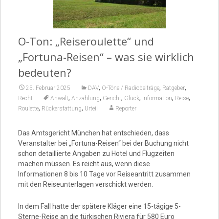
Video
O-Ton: „Reiseroulette“ und
„Fortuna-Reisen“ – was sie wirklich
bedeuten?
,
,
,
25. Februar 2025
DAV
O-Töne / Radiobeiträge
Ratgeber
,
,
,
,
,
,
Recht
Anwalt
Anzahlung
Gericht
Glück
Information
Reise
,
,
Roulette
Rückerstattung
Urteil
Reporter
Das Amtsgericht München hat entschieden, dass
Veranstalter bei „Fortuna-Reisen“ bei der Buchung nicht
schon detaillierte Angaben zu Hotel und Flugzeiten
machen müssen. Es reicht aus, wenn diese
Informationen 8 bis 10 Tage vor Reiseantritt zusammen
mit den Reiseunterlagen verschickt werden.
In dem Fall hatte der spätere Kläger eine 15-tägige 5-
Sterne-Reise an die türkischen Riviera für 580 Euro