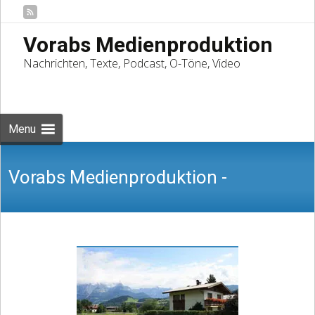
Vorabs Medienproduktion
Nachrichten, Texte, Podcast, O-Töne, Video
Skip
to
Suchen
content
nach:
Menu
Vorabs Medienproduktion -
Nachrichten, Texte, Podcast, O-Töne,