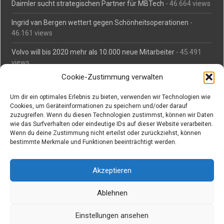
Daimler sucht strategischen Partner für MBTech
- 46.664 views
Ingrid van Bergen wettert gegen Schönheitsoperationen
-
46.161 views
Volvo will bis 2020 mehr als 10.000 neue Mitarbeiter
- 45.491
views
Cookie-Zustimmung verwalten
Mäßiges Interesse an Daimlers MBtech
- 44.716 views
Um dir ein optimales Erlebnis zu bieten, verwenden wir Technologien wie
O-Ton: Wer muss Schaden für abgedriftete Silvesterraketen
Cookies, um Geräteinformationen zu speichern und/oder darauf
zahlen?
- 42.379 views
zuzugreifen. Wenn du diesen Technologien zustimmst, können wir Daten
wie das Surfverhalten oder eindeutige IDs auf dieser Website verarbeiten.
Kollegengespräch: Urteile zum Grillen
- 42.063 views
Wenn du deine Zustimmung nicht erteilst oder zurückziehst, können
bestimmte Merkmale und Funktionen beeinträchtigt werden.
Suchen bei Vorabs
Akzeptieren
Suchen
nach:
Ablehnen
Einstellungen ansehen
Copyright © Vorabs Medienproduktion