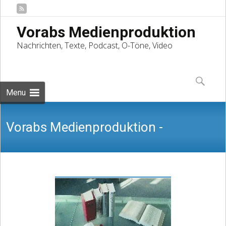
Vorabs Medienproduktion
Nachrichten, Texte, Podcast, O-Töne, Video
Skip
to
Suchen
content
nach:
Menu
Vorabs Medienproduktion -
Nachrichten, Texte, Podcast, O-Töne,