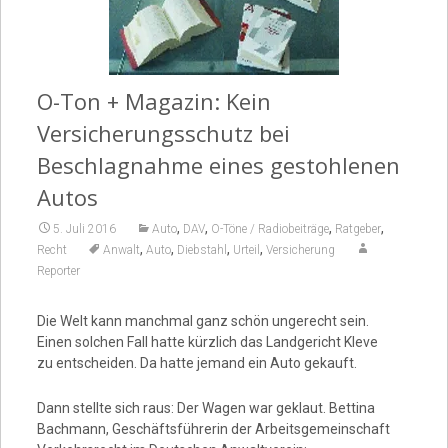
Video
O-Ton + Magazin: Kein
Versicherungsschutz bei
Beschlagnahme eines gestohlenen
Autos
,
,
,
,
5. Juli 2016
Auto
DAV
O-Töne / Radiobeiträge
Ratgeber
,
,
,
,
Recht
Anwalt
Auto
Diebstahl
Urteil
Versicherung
Reporter
Die Welt kann manchmal ganz schön ungerecht sein.
Einen solchen Fall hatte kürzlich das Landgericht Kleve
zu entscheiden. Da hatte jemand ein Auto gekauft.
Dann stellte sich raus: Der Wagen war geklaut. Bettina
Bachmann, Geschäftsführerin der Arbeitsgemeinschaft