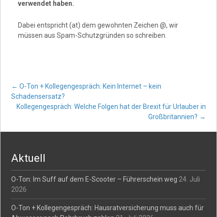
verwendet haben.
Dabei entspricht (at) dem gewohnten Zeichen @, wir
müssen aus Spam-Schutzgründen so schreiben.
Post
←
O-Ton + Kollegengespräch: Kein Internet – kein
Schadensersatz?
Kollegengespräch: Welche Folgen hat der Brexit für Urlauber in
navigation
Großbritannien?
→
Aktuell
O-Ton: Im Suff auf dem E-Scooter – Führerschein weg
24. Juli
2026
O-Ton + Kollegengespräch: Hausratversicherung muss auch für