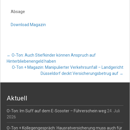
Absage
Download Magazin
Post
←
O-Ton: Auch Stiefkinder können Anspruch auf
Hinterbliebenengeld haben
O-Ton + Magazin: Manipulierter Verkehrsunfall – Landgericht
navigation
Düsseldorf deckt Versicherungsbetrug auf
→
Aktuell
O-Ton: Im Suff auf dem E-Scooter – Führerschein weg
24. Juli
2026
O-Ton + Kollegengespräch: Hausratversicherung muss auch für