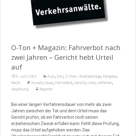
Video
O-Ton + Magazin: Fahrverbot nach
zwei Jahren – Gericht hebt Urteil
auf
,
,
,
,
9. Juni 2024
Auto
DAV
O-Töne / Radiobeiträge
Ratgeber
,
,
,
,
,
,
Recht
Anwalt
Dauer
Fahrverbot
Gericht
Urteil
Verfahren
Verjährung
Reporter
Bei einer langen Verfahrensdauer von mehr als zwei
Jahren zwischen der Tat und dem Urteil muss das
Gericht prüfen, ob ein Fahrverbot noch seinen
erzieherischen Zweck erfüllen kann. Fehlt diese Prüfung,
muss das Urteil aufgehoben werden. Das