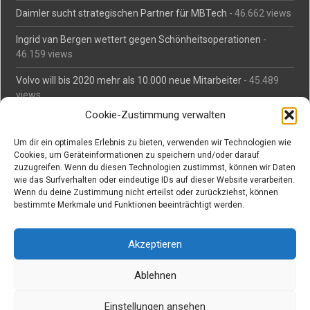
Daimler sucht strategischen Partner für MBTech
- 46.662 views
Ingrid van Bergen wettert gegen Schönheitsoperationen
-
46.159 views
Volvo will bis 2020 mehr als 10.000 neue Mitarbeiter
- 45.489
views
Cookie-Zustimmung verwalten
Mäßiges Interesse an Daimlers MBtech
- 44.713 views
Um dir ein optimales Erlebnis zu bieten, verwenden wir Technologien wie
O-Ton: Wer muss Schaden für abgedriftete Silvesterraketen
Cookies, um Geräteinformationen zu speichern und/oder darauf
zahlen?
- 42.372 views
zuzugreifen. Wenn du diesen Technologien zustimmst, können wir Daten
wie das Surfverhalten oder eindeutige IDs auf dieser Website verarbeiten.
Kollegengespräch: Urteile zum Grillen
- 42.063 views
Wenn du deine Zustimmung nicht erteilst oder zurückziehst, können
bestimmte Merkmale und Funktionen beeinträchtigt werden.
Suchen bei Vorabs
Akzeptieren
Suchen
nach:
Ablehnen
Einstellungen ansehen