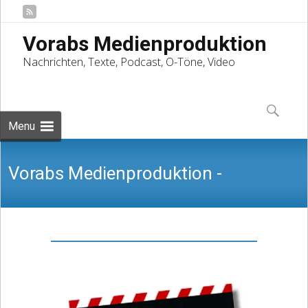
Vorabs Medienproduktion
Nachrichten, Texte, Podcast, O-Töne, Video
Skip
to
Suchen
content
nach:
Menu
Vorabs Medienproduktion -
Nachrichten, Texte, Podcast, O-Töne,