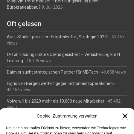
Magazin: Reformpaket – Befreiungsschlag beim
Bürokratieabbau?
9. Juli 2026
Oft gelesen
Audi: Stadler präzisiert Eckpfeiler für „Strategie 2020“
- 51.457
views
O-Ton: Ladung unzureichend gesichert – Versicherung kürzt
Leistung
- 46.795 views
Daimler sucht strategischen Partner für MBTech
- 46.658 views
Ingrid van Bergen wettert gegen Schönheitsoperationen
-
46.156 views
Volvo will bis 2020 mehr als 10.000 neue Mitarbeiter
- 45.482
views
Cookie-Zustimmung verwalten
Mäßiges Interesse an Daimlers MBtech
- 44.713 views
Um dir ein optimales Erlebnis zu bieten, verwenden wir Technologien wie
O-Ton: Wer muss Schaden für abgedriftete Silvesterraketen
Cookies, um Geräteinformationen zu speichern und/oder darauf