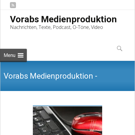
Vorabs Medienproduktion
Nachrichten, Texte, Podcast, O-Töne, Video
Skip
to
Suchen
content
nach:
Menu
Vorabs Medienproduktion -
Nachrichten, Texte, Podcast, O-Töne,