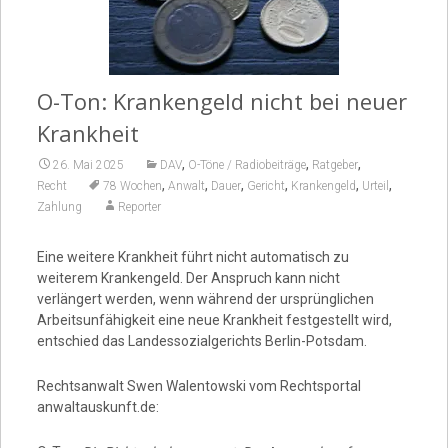
Video
O-Ton: Krankengeld nicht bei neuer
Krankheit
,
,
,
26. Mai 2025
DAV
O-Töne / Radiobeiträge
Ratgeber
,
,
,
,
,
,
Recht
78 Wochen
Anwalt
Dauer
Gericht
Krankengeld
Urteil
Zahlung
Reporter
Eine weitere Krankheit führt nicht automatisch zu
weiterem Krankengeld. Der Anspruch kann nicht
verlängert werden, wenn während der ursprünglichen
Arbeitsunfähigkeit eine neue Krankheit festgestellt wird,
entschied das Landessozialgerichts Berlin-Potsdam.
Rechtsanwalt Swen Walentowski vom Rechtsportal
anwaltauskunft.de: