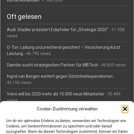
Bürokratieabbau?
9. Juli 2026
Oft gelesen
Audi: Stadler präzisiert Eckpfeiler für „Strategie 2020“
- 51.458
views
O-Ton: Ladung unzureichend gesichert – Versicherung kürzt
Leistung
- 46.795 views
Daimler sucht strategischen Partner für MBTech
- 46.659 views
Ingrid van Bergen wettert gegen Schönheitsoperationen
-
46.156 views
Volvo will bis 2020 mehr als 10.000 neue Mitarbeiter
- 45.484
views
Cookie-Zustimmung verwalten
Mäßiges Interesse an Daimlers MBtech
- 44.713 views
Um dir ein optimales Erlebnis zu bieten, verwenden wir Technologien wie
O-Ton: Wer muss Schaden für abgedriftete Silvesterraketen
Cookies, um Geräteinformationen zu speichern und/oder darauf
zahlen?
- 42.366 views
zuzugreifen. Wenn du diesen Technologien zustimmst, können wir Daten