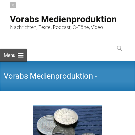
Vorabs Medienproduktion
Nachrichten, Texte, Podcast, O-Töne, Video
Skip
to
Suchen
content
nach:
Menu
Vorabs Medienproduktion -
Nachrichten, Texte, Podcast, O-Töne,