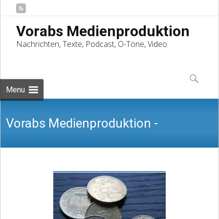
Vorabs Medienproduktion
Nachrichten, Texte, Podcast, O-Töne, Video
Skip
to
Suchen
content
nach:
Menu
Vorabs Medienproduktion -
Nachrichten, Texte, Podcast, O-Töne,