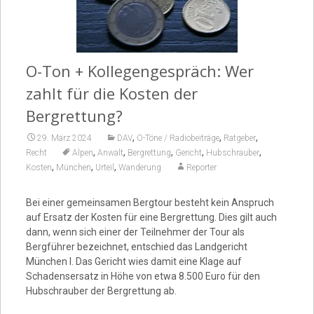
Video
O-Ton + Kollegengespräch: Wer
zahlt für die Kosten der
Bergrettung?
,
,
,
29. März 2024
DAV
O-Töne / Radiobeiträge
Ratgeber
,
,
,
,
,
Recht
Alpen
Anwalt
Bergrettung
Gericht
Hubschrauber
,
,
,
Kosten
München
Urteil
Wanderung
Reporter
Bei einer gemeinsamen Bergtour besteht kein Anspruch
auf Ersatz der Kosten für eine Bergrettung. Dies gilt auch
dann, wenn sich einer der Teilnehmer der Tour als
Bergführer bezeichnet, entschied das Landgericht
München I. Das Gericht wies damit eine Klage auf
Schadensersatz in Höhe von etwa 8.500 Euro für den
Hubschrauber der Bergrettung ab.