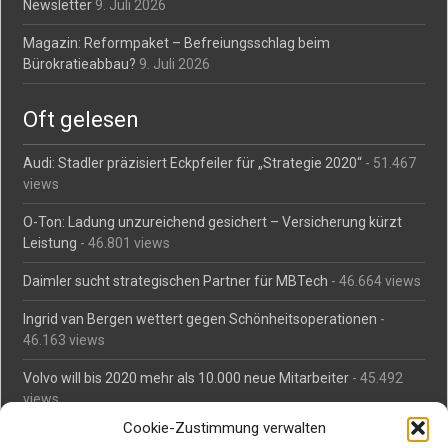
Newsletter
9. Juli 2026
Magazin: Reformpaket – Befreiungsschlag beim
Bürokratieabbau?
9. Juli 2026
Oft gelesen
Audi: Stadler präzisiert Eckpfeiler für „Strategie 2020“
- 51.467
views
O-Ton: Ladung unzureichend gesichert – Versicherung kürzt
Leistung
- 46.801 views
Daimler sucht strategischen Partner für MBTech
- 46.664 views
Ingrid van Bergen wettert gegen Schönheitsoperationen
-
46.163 views
Volvo will bis 2020 mehr als 10.000 neue Mitarbeiter
- 45.492
views
Cookie-Zustimmung verwalten
Mäßiges Interesse an Daimlers MBtech
- 44.716 views