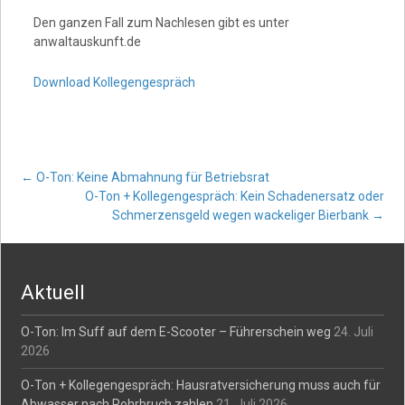
Den ganzen Fall zum Nachlesen gibt es unter
anwaltauskunft.de
Download Kollegengespräch
Post
←
O-Ton: Keine Abmahnung für Betriebsrat
O-Ton + Kollegengespräch: Kein Schadenersatz oder
Schmerzensgeld wegen wackeliger Bierbank
→
navigation
Aktuell
O-Ton: Im Suff auf dem E-Scooter – Führerschein weg
24. Juli
2026
O-Ton + Kollegengespräch: Hausratversicherung muss auch für
Abwasser nach Rohrbruch zahlen
21. Juli 2026