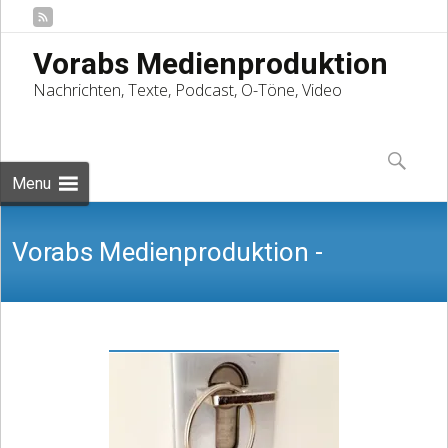
Vorabs Medienproduktion
Nachrichten, Texte, Podcast, O-Töne, Video
Skip
to
Suchen
content
nach:
Menu
Vorabs Medienproduktion -
Nachrichten, Texte, Podcast, O-Töne,