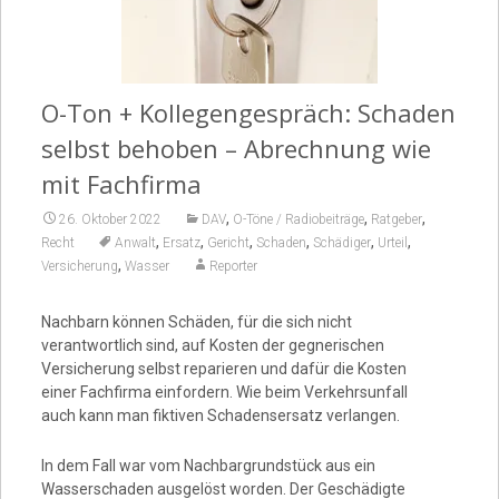
Video
O-Ton + Kollegengespräch: Schaden
selbst behoben – Abrechnung wie
mit Fachfirma
,
,
,
26. Oktober 2022
DAV
O-Töne / Radiobeiträge
Ratgeber
,
,
,
,
,
,
Recht
Anwalt
Ersatz
Gericht
Schaden
Schädiger
Urteil
,
Versicherung
Wasser
Reporter
Nachbarn können Schäden, für die sich nicht
verantwortlich sind, auf Kosten der gegnerischen
Versicherung selbst reparieren und dafür die Kosten
einer Fachfirma einfordern. Wie beim Verkehrsunfall
auch kann man fiktiven Schadensersatz verlangen.
In dem Fall war vom Nachbargrundstück aus ein
Wasserschaden ausgelöst worden. Der Geschädigte