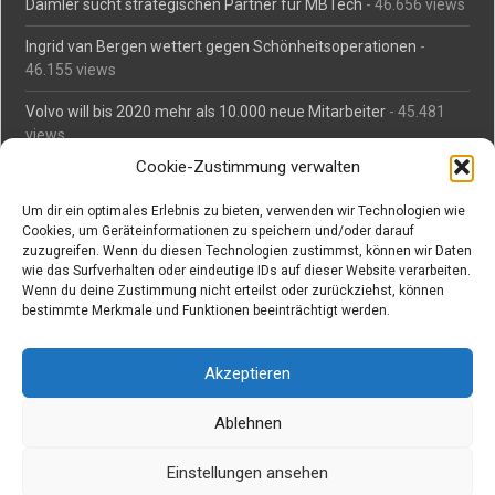
Daimler sucht strategischen Partner für MBTech
- 46.656 views
Ingrid van Bergen wettert gegen Schönheitsoperationen
-
46.155 views
Volvo will bis 2020 mehr als 10.000 neue Mitarbeiter
- 45.481
views
Cookie-Zustimmung verwalten
Mäßiges Interesse an Daimlers MBtech
- 44.711 views
Um dir ein optimales Erlebnis zu bieten, verwenden wir Technologien wie
O-Ton: Wer muss Schaden für abgedriftete Silvesterraketen
Cookies, um Geräteinformationen zu speichern und/oder darauf
zahlen?
- 42.365 views
zuzugreifen. Wenn du diesen Technologien zustimmst, können wir Daten
wie das Surfverhalten oder eindeutige IDs auf dieser Website verarbeiten.
Kollegengespräch: Urteile zum Grillen
- 42.058 views
Wenn du deine Zustimmung nicht erteilst oder zurückziehst, können
bestimmte Merkmale und Funktionen beeinträchtigt werden.
Suchen bei Vorabs
Akzeptieren
Suchen
nach:
Ablehnen
Einstellungen ansehen
Copyright © Vorabs Medienproduktion