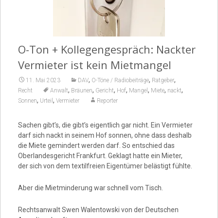
Video
O-Ton + Kollegengespräch: Nackter
Vermieter ist kein Mietmangel
,
,
,
11. Mai 2023
DAV
O-Töne / Radiobeiträge
Ratgeber
,
,
,
,
,
,
,
Recht
Anwalt
Bräunen
Gericht
Hof
Mangel
Miete
nackt
,
,
Sonnen
Urteil
Vermieter
Reporter
Sachen gibt’s, die gibt’s eigentlich gar nicht. Ein Vermieter
darf sich nackt in seinem Hof sonnen, ohne dass deshalb
die Miete gemindert werden darf. So entschied das
Oberlandesgericht Frankfurt. Geklagt hatte ein Mieter,
der sich von dem textilfreien Eigentümer belästigt fühlte.
Aber die Mietminderung war schnell vom Tisch.
Rechtsanwalt Swen Walentowski von der Deutschen