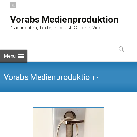
Vorabs Medienproduktion
Nachrichten, Texte, Podcast, O-Töne, Video
Skip
to
Suchen
content
nach:
Menu
Vorabs Medienproduktion -
Nachrichten, Texte, Podcast, O-Töne,