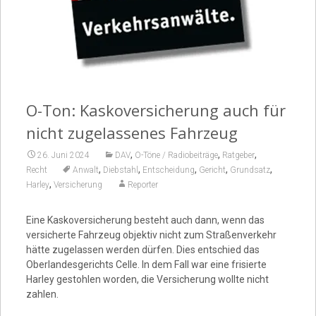
Video
O-Ton: Kaskoversicherung auch für
nicht zugelassenes Fahrzeug
,
,
,
26. Juni 2024
DAV
O-Töne / Radiobeiträge
Ratgeber
,
,
,
,
,
Recht
Anwalt
Diebstahl
Entscheidung
Gericht
Grundsatz
,
Harley
Versicherung
Reporter
Eine Kaskoversicherung besteht auch dann, wenn das
versicherte Fahrzeug objektiv nicht zum Straßenverkehr
hätte zugelassen werden dürfen. Dies entschied das
Oberlandesgerichts Celle. In dem Fall war eine frisierte
Harley gestohlen worden, die Versicherung wollte nicht
zahlen.