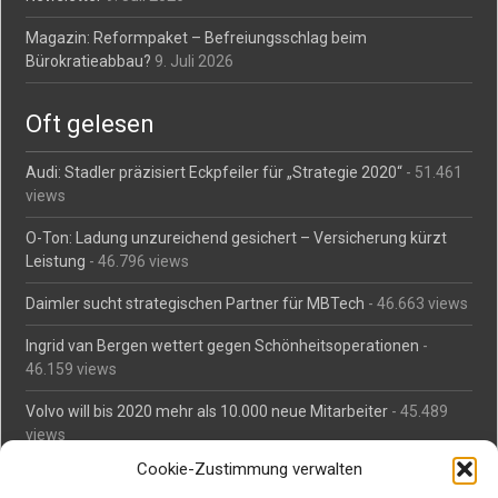
Magazin: Reformpaket – Befreiungsschlag beim
Bürokratieabbau?
9. Juli 2026
Oft gelesen
Audi: Stadler präzisiert Eckpfeiler für „Strategie 2020“
- 51.461
views
O-Ton: Ladung unzureichend gesichert – Versicherung kürzt
Leistung
- 46.796 views
Daimler sucht strategischen Partner für MBTech
- 46.663 views
Ingrid van Bergen wettert gegen Schönheitsoperationen
-
46.159 views
Volvo will bis 2020 mehr als 10.000 neue Mitarbeiter
- 45.489
views
Cookie-Zustimmung verwalten
Mäßiges Interesse an Daimlers MBtech
- 44.714 views