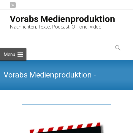
Vorabs Medienproduktion
Nachrichten, Texte, Podcast, O-Töne, Video
Skip
to
Suchen
content
nach:
Menu
Vorabs Medienproduktion -
Nachrichten, Texte, Podcast, O-Töne,