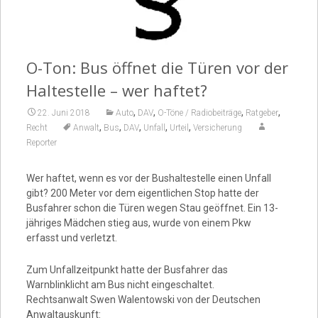
Video
O-Ton: Bus öffnet die Türen vor der
Haltestelle – wer haftet?
,
,
,
,
22. Juni 2018
Auto
DAV
O-Töne / Radiobeiträge
Ratgeber
,
,
,
,
,
Recht
Anwalt
Bus
DAV
Unfall
Urteil
Versicherung
Reporter
Wer haftet, wenn es vor der Bushaltestelle einen Unfall
gibt? 200 Meter vor dem eigentlichen Stop hatte der
Busfahrer schon die Türen wegen Stau geöffnet. Ein 13-
jähriges Mädchen stieg aus, wurde von einem Pkw
erfasst und verletzt.
Zum Unfallzeitpunkt hatte der Busfahrer das
Warnblinklicht am Bus nicht eingeschaltet.
Rechtsanwalt Swen Walentowski von der Deutschen
Anwaltauskunft: