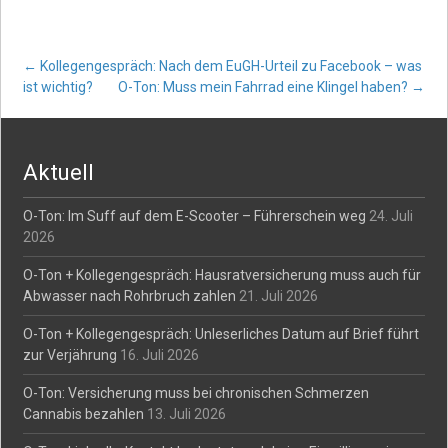
Post
←
Kollegengespräch: Nach dem EuGH-Urteil zu Facebook – was
ist wichtig?
O-Ton: Muss mein Fahrrad eine Klingel haben?
→
navigation
Aktuell
O-Ton: Im Suff auf dem E-Scooter – Führerschein weg
24. Juli
2026
O-Ton + Kollegengespräch: Hausratversicherung muss auch für
Abwasser nach Rohrbruch zahlen
21. Juli 2026
O-Ton + Kollegengespräch: Unleserliches Datum auf Brief führt
zur Verjährung
16. Juli 2026
O-Ton: Versicherung muss bei chronischen Schmerzen
Cannabis bezahlen
13. Juli 2026