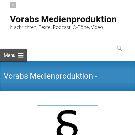
Vorabs Medienproduktion
Nachrichten, Texte, Podcast, O-Töne, Video
Skip
to
Suchen
content
nach:
Menu
Vorabs Medienproduktion -
Nachrichten, Texte, Podcast, O-Töne,