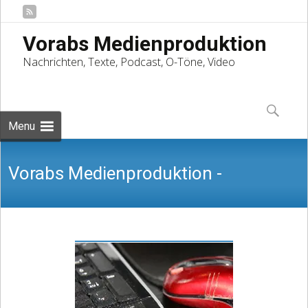
Vorabs Medienproduktion
Nachrichten, Texte, Podcast, O-Töne, Video
Skip
to
Suchen
content
nach:
Menu
Vorabs Medienproduktion -
Nachrichten, Texte, Podcast, O-Töne,