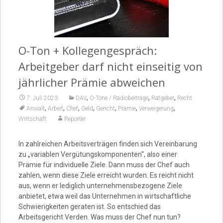
Video
O-Ton + Kollegengespräch:
Arbeitgeber darf nicht einseitig von
jährlicher Prämie abweichen
,
,
,
7. Juli 2023
DAV
O-Töne / Radiobeiträge
Ratgeber
Recht
,
,
,
,
,
,
,
Anwalt
Arbeit
Chef
Geld
Gericht
Prämie
Verweigerung
Wirtschaft
Reporter
In zahlreichen Arbeitsverträgen finden sich Vereinbarung
zu „variablen Vergütungskomponenten“, also einer
Prämie für individuelle Ziele. Dann muss der Chef auch
zahlen, wenn diese Ziele erreicht wurden. Es reicht nicht
aus, wenn er lediglich unternehmensbezogene Ziele
anbietet, etwa weil das Unternehmen in wirtschaftliche
Schwierigkeiten geraten ist. So entschied das
Arbeitsgericht Verden. Was muss der Chef nun tun?