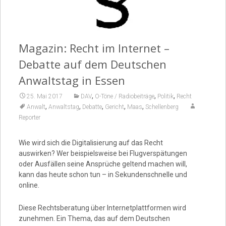
Video
Magazin: Recht im Internet –
Debatte auf dem Deutschen
Anwaltstag in Essen
,
,
,
25. Mai 2017
DAV
O-Töne / Radiobeiträge
Politik
Recht
,
,
,
,
,
Anwalt
Anwaltstag
Debatte
Gericht
Maas
Schellenberg
Reporter
Wie wird sich die Digitalisierung auf das Recht
auswirken? Wer beispielsweise bei Flugverspätungen
oder Ausfällen seine Ansprüche geltend machen will,
kann das heute schon tun – in Sekundenschnelle und
online.
Diese Rechtsberatung über Internetplattformen wird
zunehmen. Ein Thema, das auf dem Deutschen