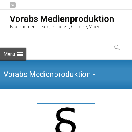
Vorabs Medienproduktion
Nachrichten, Texte, Podcast, O-Töne, Video
Skip
to
Suchen
content
nach:
Menu
Vorabs Medienproduktion -
Nachrichten, Texte, Podcast, O-Töne,