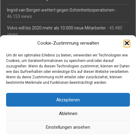
Ingrid van Bergen wettert gegen Schönheitsoperationen
-
46.153 views
Volvo will bis 2020 mehr als 10.000 neue Mitarbeiter
- 45.480
views
Cookie-Zustimmung verwalten
Mäßiges Interesse an Daimlers MBtech
- 44.709 views
Um dir ein optimales Erlebnis zu bieten, verwenden wir Technologien wie
O-Ton: Wer muss Schaden für abgedriftete Silvesterraketen
Cookies, um Geräteinformationen zu speichern und/oder darauf
zahlen?
- 42.362 views
zuzugreifen. Wenn du diesen Technologien zustimmst, können wir Daten
wie das Surfverhalten oder eindeutige IDs auf dieser Website verarbeiten.
Kollegengespräch: Urteile zum Grillen
- 42.055 views
Wenn du deine Zustimmung nicht erteilst oder zurückziehst, können
bestimmte Merkmale und Funktionen beeinträchtigt werden.
Suchen bei Vorabs
Akzeptieren
Suchen
nach:
Ablehnen
Einstellungen ansehen
Copyright © Vorabs Medienproduktion