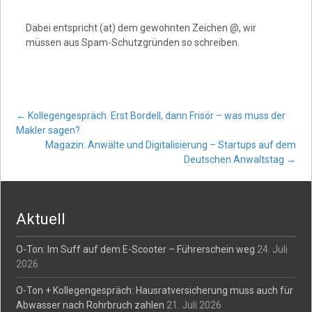
Dabei entspricht (at) dem gewohnten Zeichen @, wir
müssen aus Spam-Schutzgründen so schreiben.
Post
←
Kollegengespräch: Erst Bordell, dann Frisör – was muss der
Makler sagen?
Magazin: Anwälte und Digitalisierung – Startups auf dem
navigation
Deutschen Anwaltstag
→
Aktuell
O-Ton: Im Suff auf dem E-Scooter – Führerschein weg
24. Juli
2026
O-Ton + Kollegengespräch: Hausratversicherung muss auch für
Abwasser nach Rohrbruch zahlen
21. Juli 2026