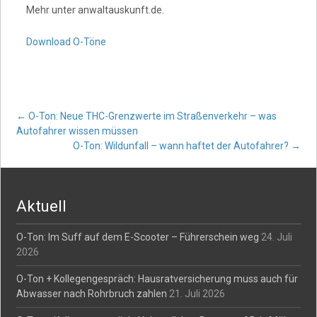
Mehr unter anwaltauskunft.de.
Download O-Töne
Post
←
O-Ton: Neue THC-Grenzwerte im Straßenverkehr – was
Autofahrer wissen müssen
O-Ton: Wildunfall – wann haftet der Autofahrer?
→
navigation
Aktuell
O-Ton: Im Suff auf dem E-Scooter – Führerschein weg
24. Juli
2026
O-Ton + Kollegengespräch: Hausratversicherung muss auch für
Abwasser nach Rohrbruch zahlen
21. Juli 2026