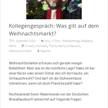
Video
Kollegengespräch: Was gilt auf dem
Weihnachtsmarkt?
,
,
,
6. Dezember 2024
DAV
O-Töne / Radiobeiträge
Ratgeber
,
,
,
,
,
Recht
Anwalt
Glühwein
Pfand
Recht
Umtausch
Weihnachtsmarkt
Reporter
Weihnachtsmärkte erfreuen sich gerade riesiger
Beliebtheit. Aber wie ist die rechtliche Lage? Habe ich bei
einer Kerze oder einem Schal, den ich dort kaufe, ein
Umtauschrecht? Und darf ich die Glühweintasse
mitnehmen, wenn ich doch Pfand bezahlt habe?
Rechtsanwalt Swen Walentowski von der Deutschen
Anwaltauskunft antwortet auf folgende Fragen: