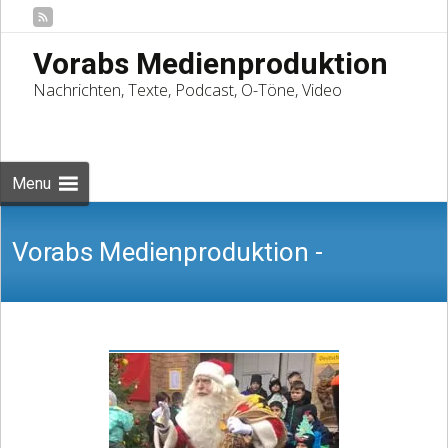
Vorabs Medienproduktion
Nachrichten, Texte, Podcast, O-Töne, Video
Skip
to
Suchen
content
nach:
Menu
Vorabs Medienproduktion -
Nachrichten, Texte, Podcast, O-Töne,