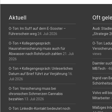
Post
navigation
Aktuell
Oft gel
O-Ton: Im Suff auf dem E-Scooter –
Audi: Stadler
Führerschein weg
24. Juli 2026
„Strategie 
O-Ton + Kollegengespräch:
O-Ton: Ladu
Hausratversicherung muss auch für
Versicherun
Abwasser nach Rohrbruch zahlen
21. Juli
views
2026
Daimler such
O-Ton + Kollegengespräch: Unleserliches
MBTech
- 4
Datum auf Brief führt zur Verjährung
16.
Ingrid van 
Juli 2026
Schönheitso
O-Ton: Versicherung muss bei
Volvo will b
chronischen Schmerzen Cannabis
Mitarbeiter
-
bezahlen
13. Juli 2026
Mäßiges Int
O-Ton: LinkedIn-Kontakt bedeutet noch