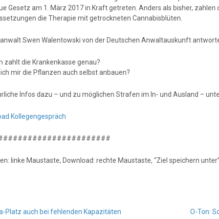
ue Gesetz am 1. März 2017 in Kraft getreten. Anders als bisher, zahle
ssetzungen die Therapie mit getrockneten Cannabisblüten.
anwalt Swen Walentowski von der Deutschen Anwaltauskunft antworte
n zahlt die Krankenkasse genau?
 ich mir die Pflanzen auch selbst anbauen?
rliche Infos dazu – und zu möglichen Strafen im In- und Ausland – unt
ad Kollegengespräch
#######################
en: linke Maustaste, Download: rechte Maustaste, “Ziel speichern unter
a-Platz auch bei fehlenden Kapazitäten
O-Ton: S