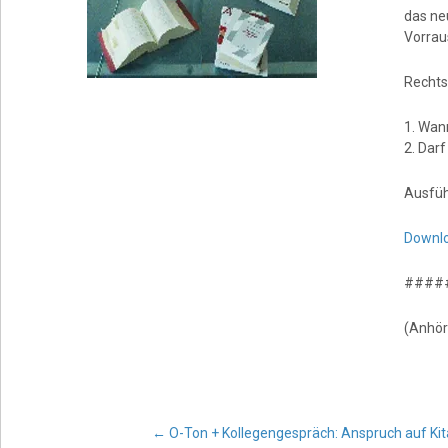
das ne
Vorrau
Rechts
1. Wan
2. Darf
Ausfüh
Downlo
####
(Anhör
←
O-Ton + Kollegengespräch: Anspruch auf Kit