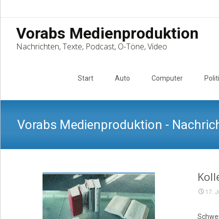
Vorabs Medienproduktion
Nachrichten, Texte, Podcast, O-Töne, Video
Skip
to
Start
Auto
Computer
Polit
content
Vorabs Medienproduktion - Nachrich
Kol
17. J
Schwer