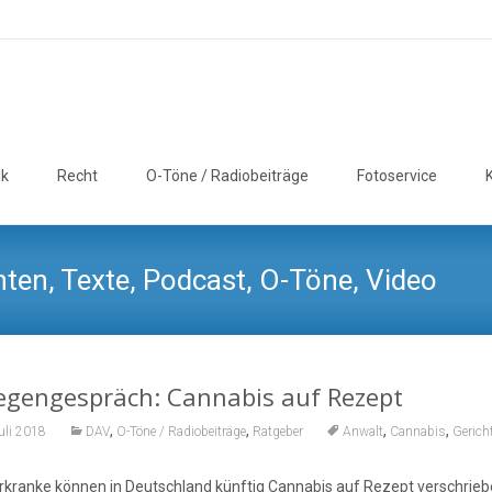
ik
Recht
O-Töne / Radiobeiträge
Fotoservice
ten, Texte, Podcast, O-Töne, Video
legengespräch: Cannabis auf Rezept
,
,
,
,
uli 2018
DAV
O-Töne / Radiobeiträge
Ratgeber
Anwalt
Cannabis
Gerich
kranke können in Deutschland künftig Cannabis auf Rezept verschrie