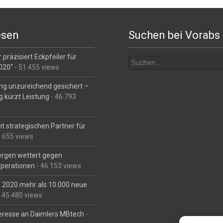
esen
Suchen bei Vorabs
Suchen
 präzisiert Eckpfeiler für
nach:
2020“
- 51.455 views
ng unzureichend gesichert –
g kürzt Leistung
- 46.793
t strategischen Partner für
6.655 views
Bergen wettert gegen
perationen
- 46.153 views
is 2020 mehr als 10.000 neue
 45.480 views
eresse an Daimlers MBtech
-