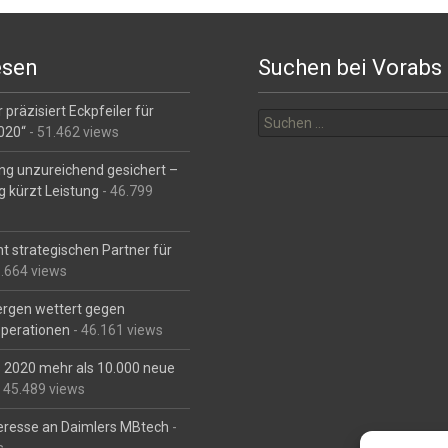
esen
Suchen bei Vorabs
Suchen
 präzisiert Eckpfeiler für
nach:
2020“
- 51.462 views
ng unzureichend gesichert –
g kürzt Leistung
- 46.799
t strategischen Partner für
6.664 views
Bergen wettert gegen
perationen
- 46.161 views
is 2020 mehr als 10.000 neue
 45.489 views
eresse an Daimlers MBtech
-