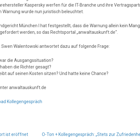
rehersteller Kaspersky werfen für die IT-Branche und ihre Vertragspart
n Warnung wurde nun juristisch beleuchtet.
ndgericht München I hat festgestellt, dass die Warnung allein kein Man
gefordert werden, so das Rechtsportal „anwaltauskunft.de“.
 Swen Walentowski antwortet dazu auf folgende Frage:
 war die Ausgangssituation?
 haben die Richter gesagt?
leibt auf seinen Kosten sitzen? Und hatte keine Chance?
nter anwaltauskunft.de
ad Kollegengespräch
rt ist eröffnet
O-Ton + Kollegengespräch: „Stets zur Zufriedenhei