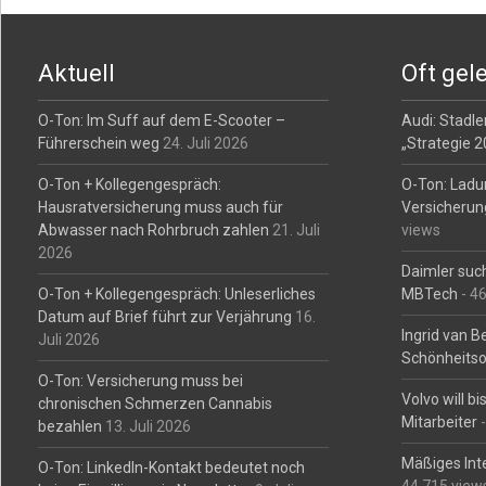
Post
navigation
Aktuell
Oft gel
O-Ton: Im Suff auf dem E-Scooter –
Audi: Stadler
Führerschein weg
24. Juli 2026
„Strategie 
O-Ton + Kollegengespräch:
O-Ton: Ladu
Hausratversicherung muss auch für
Versicherun
Abwasser nach Rohrbruch zahlen
21. Juli
views
2026
Daimler such
O-Ton + Kollegengespräch: Unleserliches
MBTech
- 4
Datum auf Brief führt zur Verjährung
16.
Ingrid van 
Juli 2026
Schönheitso
O-Ton: Versicherung muss bei
Volvo will b
chronischen Schmerzen Cannabis
Mitarbeiter
-
bezahlen
13. Juli 2026
Mäßiges Int
O-Ton: LinkedIn-Kontakt bedeutet noch