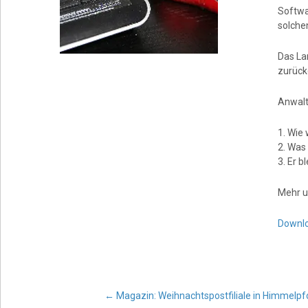
Softwa
solche
Das La
zurück
Anwalt
1. Wie
2. Was
3. Er b
Mehr u
Downlo
←
Magazin: Weihnachtspostfiliale in Himmelpfo