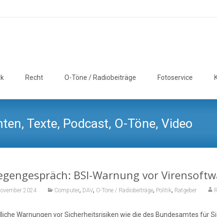
ik
Recht
O-Töne / Radiobeiträge
Fotoservice
ten, Texte, Podcast, O-Töne, Video
egengespräch: BSI-Warnung vor Virensoftwa
,
,
,
,
November 2024
Computer
DAV
O-Töne / Radiobeiträge
Politik
Ratgeber
R
liche Warnungen vor Sicherheitsrisiken wie die des Bundesamtes für Sic