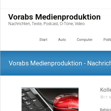
Vorabs Medienproduktion
Nachrichten, Texte, Podcast, O-Töne, Video
Skip
to
Start
Auto
Computer
Polit
content
Vorabs Medienproduktion - Nachrich
Koll
17. 
Behörd