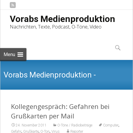
Vorabs Medienproduktion
Nachrichten, Texte, Podcast, O-Töne, Video
Skip
to
Suchen
content
nach:
Menu
Vorabs Medienproduktion -
Nachrichten, Texte, Podcast, O-Töne,
Kollegengespräch: Gefahren bei
Grußkarten per Mail
,
24. November 2011
O-Töne / Radiobeiträge
Computer
,
,
,
Gefahr
Grußkarte
O-Ton
Virus
Reporter