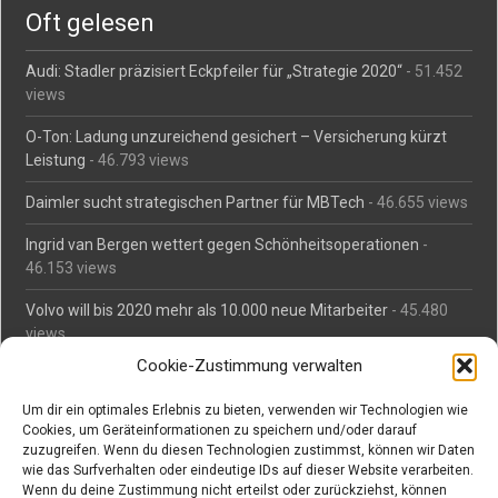
Oft gelesen
Audi: Stadler präzisiert Eckpfeiler für „Strategie 2020“
- 51.452
views
O-Ton: Ladung unzureichend gesichert – Versicherung kürzt
Leistung
- 46.793 views
Daimler sucht strategischen Partner für MBTech
- 46.655 views
Ingrid van Bergen wettert gegen Schönheitsoperationen
-
46.153 views
Volvo will bis 2020 mehr als 10.000 neue Mitarbeiter
- 45.480
views
Cookie-Zustimmung verwalten
Mäßiges Interesse an Daimlers MBtech
- 44.709 views
Um dir ein optimales Erlebnis zu bieten, verwenden wir Technologien wie
O-Ton: Wer muss Schaden für abgedriftete Silvesterraketen
Cookies, um Geräteinformationen zu speichern und/oder darauf
zahlen?
- 42.364 views
zuzugreifen. Wenn du diesen Technologien zustimmst, können wir Daten
wie das Surfverhalten oder eindeutige IDs auf dieser Website verarbeiten.
Kollegengespräch: Urteile zum Grillen
- 42.055 views
Wenn du deine Zustimmung nicht erteilst oder zurückziehst, können