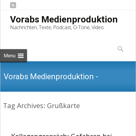
Vorabs Medienproduktion
Nachrichten, Texte, Podcast, O-Töne, Video
Skip
to
Suchen
content
nach:
Menu
Vorabs Medienproduktion -
Tag Archives: Grußkarte
Nachrichten, Texte, Podcast, O-Töne,