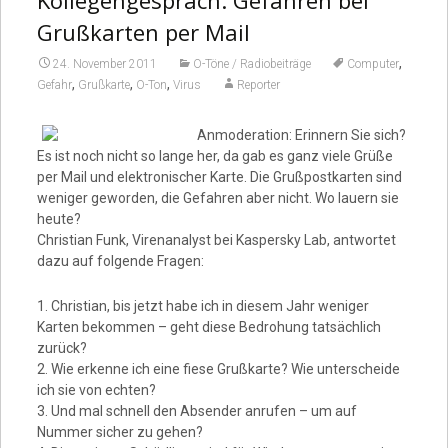
Kollegengespräch: Gefahren bei
Video
Grußkarten per Mail
,
24. November 2011
O-Töne / Radiobeiträge
Computer
,
,
,
Gefahr
Grußkarte
O-Ton
Virus
Reporter
Anmoderation: Erinnern Sie sich?
Es ist noch nicht so lange her, da gab es ganz viele Grüße
per Mail und elektronischer Karte. Die Grußpostkarten sind
weniger geworden, die Gefahren aber nicht. Wo lauern sie
heute?
Christian Funk, Virenanalyst bei Kaspersky Lab, antwortet
dazu auf folgende Fragen:
1. Christian, bis jetzt habe ich in diesem Jahr weniger
Karten bekommen – geht diese Bedrohung tatsächlich
zurück?
2. Wie erkenne ich eine fiese Grußkarte? Wie unterscheide
ich sie von echten?
3. Und mal schnell den Absender anrufen – um auf
Nummer sicher zu gehen?