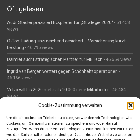
Oft gelesen
Audi: Stadler präzisiert Eckpfeiler für „Strategie 2020“
- 51.458
views
O-Ton: Ladung unzureichend gesichert – Versicherung kürzt
Leistung
- 46.795 views
Daimler sucht strategischen Partner für MBTech
- 46.659 views
Ingrid van Bergen wettert gegen Schönheitsoperationen
-
46.156 views
Volvo will bis 2020 mehr als 10.000 neue Mitarbeiter
- 45.484
views
Cookie-Zustimmung verwalten
Mäßiges Interesse an Daimlers MBtech
- 44.713 views
Um dir ein optimales Erlebnis zu bieten, verwenden wir Technologien wie
O-Ton: Wer muss Schaden für abgedriftete Silvesterraketen
Cookies, um Geräteinformationen zu speichern und/oder darauf
zahlen?
- 42.366 views
zuzugreifen. Wenn du diesen Technologien zustimmst, können wir Daten
wie das Surfverhalten oder eindeutige IDs auf dieser Website verarbeiten.
Kollegengespräch: Urteile zum Grillen
- 42.060 views