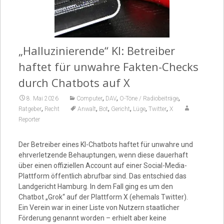
Video
„Halluzinierende“ KI: Betreiber
haftet für unwahre Fakten-Checks
durch Chatbots auf X
,
,
,
8. Mai 2026
Computer
DAV
O-Töne / Radiobeiträge
,
,
,
,
,
,
Ratgeber
Recht
Anwalt
Bot
Gericht
Lüge
Twitter
X
Reporter
Der Betreiber eines KI-Chatbots haftet für unwahre und
ehrverletzende Behauptungen, wenn diese dauerhaft
über einen offiziellen Account auf einer Social-Media-
Plattform öffentlich abrufbar sind. Das entschied das
Landgericht Hamburg. In dem Fall ging es um den
Chatbot „Grok“ auf der Plattform X (ehemals Twitter).
Ein Verein war in einer Liste von Nutzern staatlicher
Förderung genannt worden – erhielt aber keine