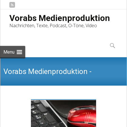
Vorabs Medienproduktion
Nachrichten, Texte, Podcast, O-Töne, Video
Skip
to
Suchen
content
nach:
Menu
Vorabs Medienproduktion -
Nachrichten, Texte, Podcast, O-Töne,