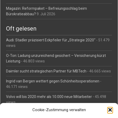
Magazin: Reformpaket – Befreiungsschlag beim
Bürokratieabbau?
9. Juli 2026
Oft gelesen
Audi: Stadler präzisiert Eckpfeiler für „Strategie 2020“
- 51.479
views
O-Ton: Ladung unzureichend gesichert – Versicherung kürzt
Leistung
- 46.803 views
Daimler sucht strategischen Partner für MBTech
- 46.665 views
Ingrid van Bergen wettert gegen Schönheitsoperationen
-
46.171 views
Volvo will bis 2020 mehr als 10.000 neue Mitarbeiter
- 45.498
views
Cookie-Zustimmung verwalten
Mäßiges Interesse an Daimlers MBtech
- 44.717 views