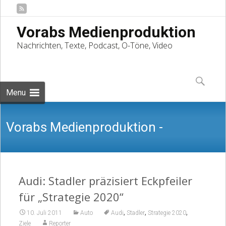
Vorabs Medienproduktion
Nachrichten, Texte, Podcast, O-Töne, Video
Skip
to
Suchen
content
nach:
Menu
Vorabs Medienproduktion -
Nachrichten, Texte, Podcast, O-Töne,
Audi: Stadler präzisiert Eckpfeiler
für „Strategie 2020“
,
,
,
10. Juli 2011
Auto
Audi
Stadler
Strategie 2020
Ziele
Reporter