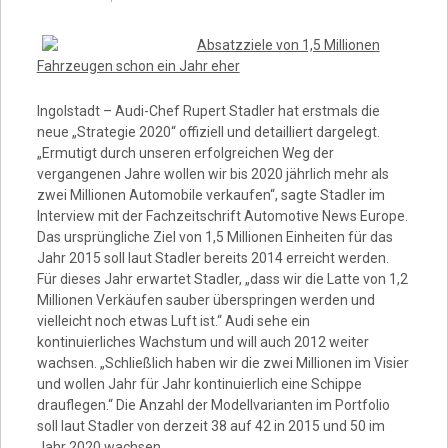
Video
Absatzziele von 1,5 Millionen
Fahrzeugen schon ein Jahr eher
Ingolstadt – Audi-Chef Rupert Stadler hat erstmals die
neue „Strategie 2020“ offiziell und detailliert dargelegt.
„Ermutigt durch unseren erfolgreichen Weg der
vergangenen Jahre wollen wir bis 2020 jährlich mehr als
zwei Millionen Automobile verkaufen“, sagte Stadler im
Interview mit der Fachzeitschrift Automotive News Europe.
Das ursprüngliche Ziel von 1,5 Millionen Einheiten für das
Jahr 2015 soll laut Stadler bereits 2014 erreicht werden.
Für dieses Jahr erwartet Stadler, „dass wir die Latte von 1,2
Millionen Verkäufen sauber überspringen werden und
vielleicht noch etwas Luft ist.“ Audi sehe ein
kontinuierliches Wachstum und will auch 2012 weiter
wachsen. „Schließlich haben wir die zwei Millionen im Visier
und wollen Jahr für Jahr kontinuierlich eine Schippe
drauflegen.“ Die Anzahl der Modellvarianten im Portfolio
soll laut Stadler von derzeit 38 auf 42 in 2015 und 50 im
Jahr 2020 wachsen.