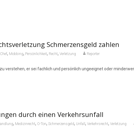
echtsverletzung Schmerzensgeld zahlen
,
,
,
,
Chef
Mobbing
Persönlichkeit
Recht
Verletzung
Reporter
 zu verstehen, er sei fachlich und persönlich ungeeignet oder minderwer
ungen durch einen Verkehrsunfall
,
,
,
,
,
,
andlung
Medizinrecht
O-Ton
Schmerzensgeld
Unfall
Verkehrsrecht
Verletzung