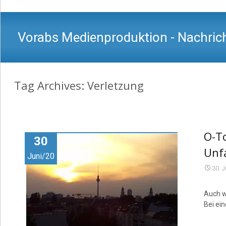
Vorabs Medienproduktion - Nachrich
Tag Archives: Verletzung
O-To
30
Unfa
Juni/20
30. 
Auch w
Bei ein