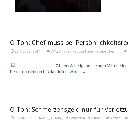
O-Ton: Chef muss bei Persönlichkeitsr
,
,
,
29. August 2014
DAV
O-Töne / Radiobeiträge
Ratgeber
Recht
Gibt ein Arbeitgeber seinem Mitarbeiter
Persönlichkeitsrechts darstellen.
Weiter
→
O-Ton: Schmerzensgeld nur für Verletz
,
,
,
5. Mai 2014
DAV
O-Töne / Radiobeiträge
Ratgeber
Anwalt
Beh