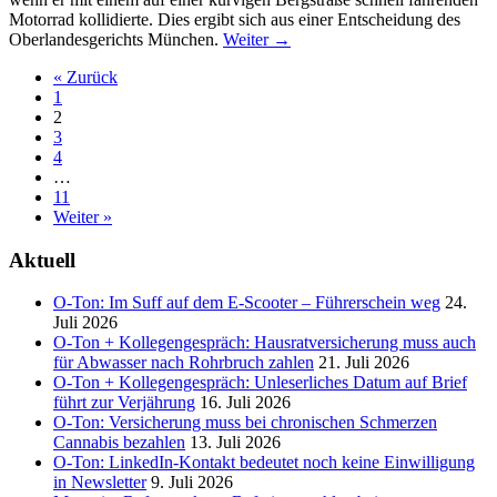
Motorrad kollidierte. Dies ergibt sich aus einer Entscheidung des
Oberlandesgerichts München.
Weiter
→
Posts
« Zurück
1
navigation
2
3
4
…
11
Weiter »
Aktuell
O-Ton: Im Suff auf dem E-Scooter – Führerschein weg
24.
Juli 2026
O-Ton + Kollegengespräch: Hausratversicherung muss auch
für Abwasser nach Rohrbruch zahlen
21. Juli 2026
O-Ton + Kollegengespräch: Unleserliches Datum auf Brief
führt zur Verjährung
16. Juli 2026
O-Ton: Versicherung muss bei chronischen Schmerzen
Cannabis bezahlen
13. Juli 2026
O-Ton: LinkedIn-Kontakt bedeutet noch keine Einwilligung
in Newsletter
9. Juli 2026