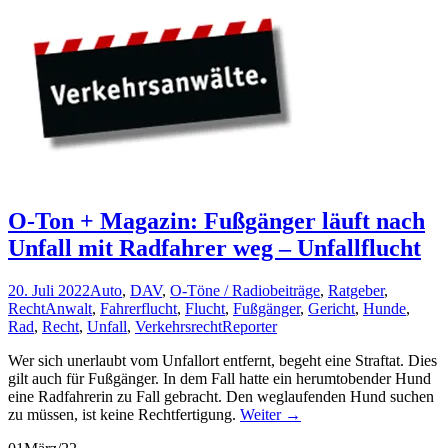
O-Ton + Magazin: Fußgänger läuft nach
Unfall mit Radfahrer weg – Unfallflucht
20. Juli 2022
Auto
,
DAV
,
O-Töne / Radiobeiträge
,
Ratgeber
,
Recht
Anwalt
,
Fahrerflucht
,
Flucht
,
Fußgänger
,
Gericht
,
Hunde
,
Rad
,
Recht
,
Unfall
,
Verkehrsrecht
Reporter
Wer sich unerlaubt vom Unfallort entfernt, begeht eine Straftat. Dies
gilt auch für Fußgänger. In dem Fall hatte ein herumtobender Hund
eine Radfahrerin zu Fall gebracht. Den weglaufenden Hund suchen
zu müssen, ist keine Rechtfertigung.
Weiter
→