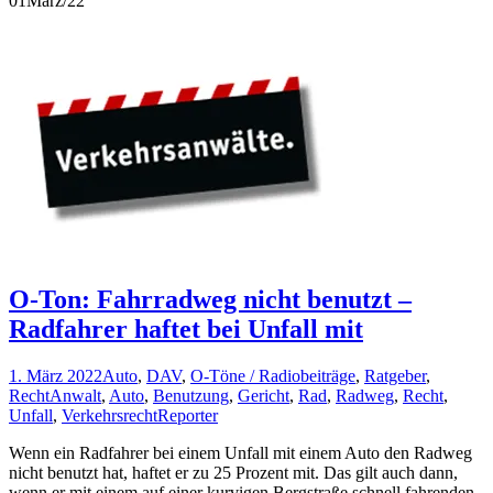
01
März/22
O-Ton: Fahrradweg nicht benutzt –
Radfahrer haftet bei Unfall mit
1. März 2022
Auto
,
DAV
,
O-Töne / Radiobeiträge
,
Ratgeber
,
Recht
Anwalt
,
Auto
,
Benutzung
,
Gericht
,
Rad
,
Radweg
,
Recht
,
Unfall
,
Verkehrsrecht
Reporter
Wenn ein Radfahrer bei einem Unfall mit einem Auto den Radweg
nicht benutzt hat, haftet er zu 25 Prozent mit. Das gilt auch dann,
wenn er mit einem auf einer kurvigen Bergstraße schnell fahrenden