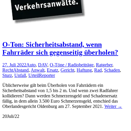
O-Ton: Sicherheitsabstand, wenn
Fahrräder sich gegenseitig überholen?
27. Juli 2022
Auto
,
DAV
,
O-Töne / Radiobeiträge
,
Ratgeber
,
Recht
Abstand
,
Anwalt
,
Ersatz
,
Gericht
,
Haftung
,
Rad
,
Schaden
,
Sturz
,
Unfall
,
Urteil
Reporter
Üblicherweise gilt beim Überholen von Fahrrädern ein
Sicherheitsabstand von 1,5 bis 2 m. Und wenn zwei Radfahrer
kollidieren? Dann werden Schmerzensgeld und Schadenersatz
fällig, in dem allein 3.500 Euro Schmerzensgeld, entschied das
Oberlandesgericht Oldenburg am 27. September 2021.
Weiter
→
20
Juli/22