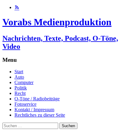
Vorabs Medienproduktion
Nachrichten, Texte, Podcast, O-Töne,
Video
Menu
Skip
Start
to
Auto
content
Computer
Politik
Recht
O-Töne / Radiobeiträge
Fotoservice
Kontakt / Impressum
Rechtliches zu dieser Seite
Suchen
nach: