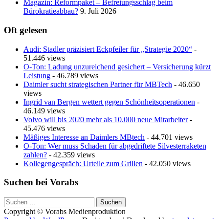
Magazin: Reformpaket – Befreiungsschlag beim
Bürokratieabbau?
9. Juli 2026
Oft gelesen
Audi: Stadler präzisiert Eckpfeiler für „Strategie 2020“
-
51.446 views
O-Ton: Ladung unzureichend gesichert – Versicherung kürzt
Leistung
- 46.789 views
Daimler sucht strategischen Partner für MBTech
- 46.650
views
Ingrid van Bergen wettert gegen Schönheitsoperationen
-
46.149 views
Volvo will bis 2020 mehr als 10.000 neue Mitarbeiter
-
45.476 views
Mäßiges Interesse an Daimlers MBtech
- 44.701 views
O-Ton: Wer muss Schaden für abgedriftete Silvesterraketen
zahlen?
- 42.359 views
Kollegengespräch: Urteile zum Grillen
- 42.050 views
Suchen bei Vorabs
Suchen
nach:
Copyright © Vorabs Medienproduktion