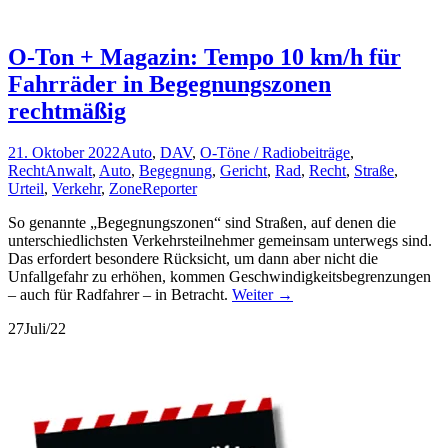
O-Ton + Magazin: Tempo 10 km/h für
Fahrräder in Begegnungszonen
rechtmäßig
21. Oktober 2022
Auto
,
DAV
,
O-Töne / Radiobeiträge
,
Recht
Anwalt
,
Auto
,
Begegnung
,
Gericht
,
Rad
,
Recht
,
Straße
,
Urteil
,
Verkehr
,
Zone
Reporter
So genannte „Begegnungszonen“ sind Straßen, auf denen die
unterschiedlichsten Verkehrsteilnehmer gemeinsam unterwegs sind.
Das erfordert besondere Rücksicht, um dann aber nicht die
Unfallgefahr zu erhöhen, kommen Geschwindigkeitsbegrenzungen
– auch für Radfahrer – in Betracht.
Weiter
→
27
Juli/22