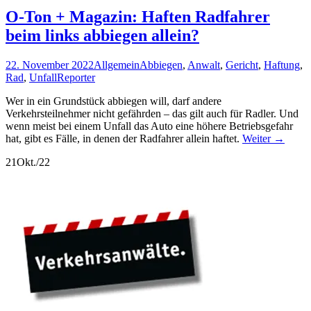
O-Ton + Magazin: Haften Radfahrer
beim links abbiegen allein?
22. November 2022
Allgemein
Abbiegen
,
Anwalt
,
Gericht
,
Haftung
,
Rad
,
Unfall
Reporter
Wer in ein Grundstück abbiegen will, darf andere
Verkehrsteilnehmer nicht gefährden – das gilt auch für Radler. Und
wenn meist bei einem Unfall das Auto eine höhere Betriebsgefahr
hat, gibt es Fälle, in denen der Radfahrer allein haftet.
Weiter
→
21
Okt./22