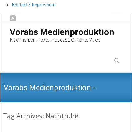
Kontakt / Impressum
Vorabs Medienproduktion
Nachrichten, Texte, Podcast, O-Töne, Video
Skip
to
Suchen
content
nach:
Vorabs Medienproduktion -
Tag Archives: Nachtruhe
Nachrichten, Texte, Podcast, O-Töne,