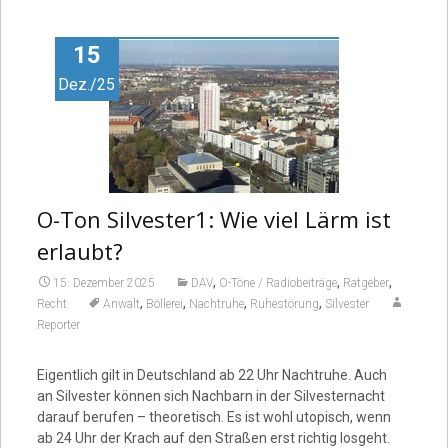
Video
15
Dez./25
O-Ton Silvester1: Wie viel Lärm ist
erlaubt?
,
,
,
15. Dezember 2025
DAV
O-Töne / Radiobeiträge
Ratgeber
,
,
,
,
Recht
Anwalt
Böllerei
Nachtruhe
Ruhestörung
Silvester
Reporter
Eigentlich gilt in Deutschland ab 22 Uhr Nachtruhe. Auch
an Silvester können sich Nachbarn in der Silves­ternacht
darauf berufen – theoretisch. Es ist wohl utopisch, wenn
ab 24 Uhr der Krach auf den Straßen erst richtig losgeht.