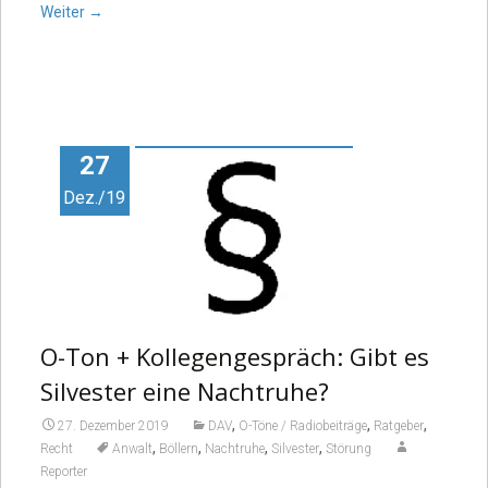
Weiter
→
27
Dez./19
O-Ton + Kollegengespräch: Gibt es
Silvester eine Nachtruhe?
,
,
,
27. Dezember 2019
DAV
O-Töne / Radiobeiträge
Ratgeber
,
,
,
,
Recht
Anwalt
Böllern
Nachtruhe
Silvester
Störung
Reporter