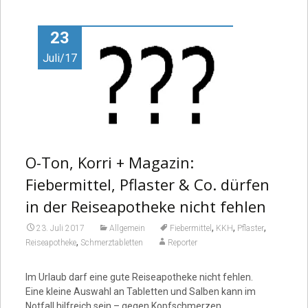
Video
23
Juli/17
O-Ton, Korri + Magazin:
Fiebermittel, Pflaster & Co. dürfen
in der Reiseapotheke nicht fehlen
,
,
,
23. Juli 2017
Allgemein
Fiebermittel
KKH
Pflaster
,
Reiseapotheke
Schmerztabletten
Reporter
Im Urlaub darf eine gute Reiseapotheke nicht fehlen.
Eine kleine Auswahl an Tabletten und Salben kann im
Notfall hilfreich sein – gegen Kopfschmerzen,