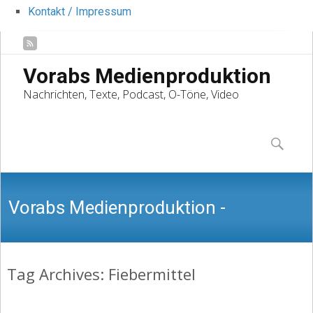
Kontakt / Impressum
Vorabs Medienproduktion
Nachrichten, Texte, Podcast, O-Töne, Video
Skip
to
Suchen
content
nach:
Vorabs Medienproduktion -
Tag Archives: Fiebermittel
Nachrichten, Texte, Podcast, O-Töne,