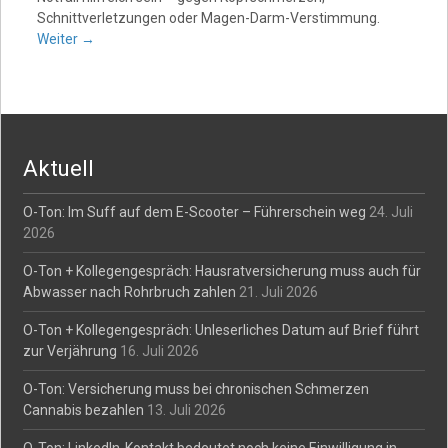
Schnittverletzungen oder Magen-Darm-Verstimmung.
Weiter
→
Aktuell
O-Ton: Im Suff auf dem E-Scooter – Führerschein weg
24. Juli
2026
O-Ton + Kollegengespräch: Hausratversicherung muss auch für
Abwasser nach Rohrbruch zahlen
21. Juli 2026
O-Ton + Kollegengespräch: Unleserliches Datum auf Brief führt
zur Verjährung
16. Juli 2026
O-Ton: Versicherung muss bei chronischen Schmerzen
Cannabis bezahlen
13. Juli 2026
O-Ton: LinkedIn-Kontakt bedeutet noch keine Einwilligung in