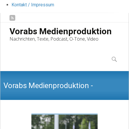
Kontakt / Impressum
Vorabs Medienproduktion
Nachrichten, Texte, Podcast, O-Töne, Video
Skip
to
Suchen
content
nach:
Vorabs Medienproduktion -
Nachrichten, Texte, Podcast, O-Töne,