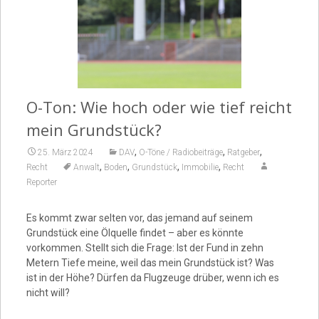
Video
O-Ton: Wie hoch oder wie tief reicht
mein Grundstück?
,
,
,
25. März 2024
DAV
O-Töne / Radiobeiträge
Ratgeber
,
,
,
,
Recht
Anwalt
Boden
Grundstück
Immobilie
Recht
Reporter
Es kommt zwar selten vor, das jemand auf seinem
Grundstück eine Ölquelle findet – aber es könnte
vorkommen. Stellt sich die Frage: Ist der Fund in zehn
Metern Tiefe meine, weil das mein Grundstück ist? Was
ist in der Höhe? Dürfen da Flugzeuge drüber, wenn ich es
nicht will?