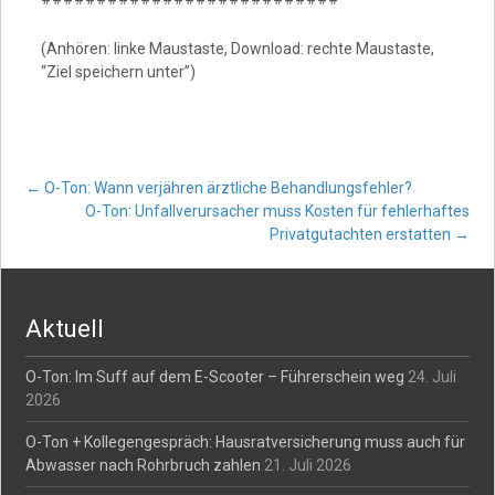
(Anhören: linke Maustaste, Download: rechte Maustaste,
“Ziel speichern unter”)
Post
←
O-Ton: Wann verjähren ärztliche Behandlungsfehler?
O-Ton: Unfallverursacher muss Kosten für fehlerhaftes
Privatgutachten erstatten
→
navigation
Aktuell
O-Ton: Im Suff auf dem E-Scooter – Führerschein weg
24. Juli
2026
O-Ton + Kollegengespräch: Hausratversicherung muss auch für
Abwasser nach Rohrbruch zahlen
21. Juli 2026