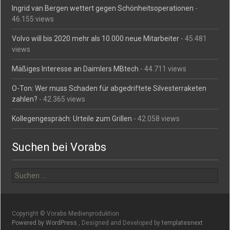
Ingrid van Bergen wettert gegen Schönheitsoperationen
-
46.155 views
Volvo will bis 2020 mehr als 10.000 neue Mitarbeiter
- 45.481
views
Mäßiges Interesse an Daimlers MBtech
- 44.711 views
O-Ton: Wer muss Schaden für abgedriftete Silvesterraketen
zahlen?
- 42.365 views
Kollegengespräch: Urteile zum Grillen
- 42.058 views
Suchen bei Vorabs
Suchen
nach:
Copyright © Vorabs Medienproduktion
Powered by WordPress
, Designed and Developed by
templatesnext