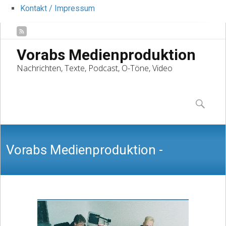
Kontakt / Impressum
Vorabs Medienproduktion
Nachrichten, Texte, Podcast, O-Töne, Video
Skip
to
Suchen
content
nach:
Vorabs Medienproduktion -
Nachrichten, Texte, Podcast, O-Töne,