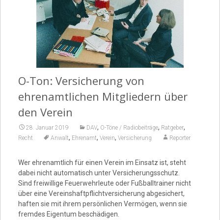
Video
O-Ton: Versicherung von
ehrenamtlichen Mitgliedern über
den Verein
,
,
,
28. Januar 2019
DAV
O-Töne / Radiobeiträge
Ratgeber
,
,
,
Recht
Anwalt
Ehrenamt
Verein
Versicherung
Reporter
Wer ehrenamtlich für einen Verein im Einsatz ist, steht
dabei nicht automatisch unter Versicherungsschutz.
Sind freiwillige Feuerwehrleute oder Fußballtrainer nicht
über eine Vereinshaftpflichtversicherung abgesichert,
haften sie mit ihrem persönlichen Vermögen, wenn sie
fremdes Eigentum beschädigen.