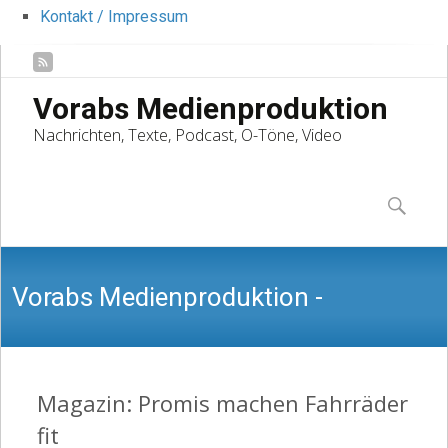
Kontakt / Impressum
Vorabs Medienproduktion
Nachrichten, Texte, Podcast, O-Töne, Video
Skip
to
Suchen
content
nach:
Vorabs Medienproduktion -
Nachrichten, Texte, Podcast, O-Töne,
Magazin: Promis machen Fahrräder
fit