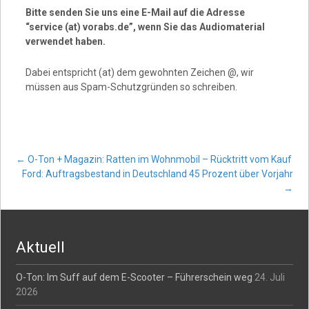
Bitte senden Sie uns eine E-Mail auf die Adresse
“service (at) vorabs.de”, wenn Sie das Audiomaterial
verwendet haben.
Dabei entspricht (at) dem gewohnten Zeichen @, wir
müssen aus Spam-Schutzgründen so schreiben.
Post
←
O-Ton + Magazin: Ratten im Wohnmobil – Rücktritt vom Kauf
Ford: Auftragsbestand in Deutschland 45 Prozent über Vorjahr
→
navigation
Aktuell
O-Ton: Im Suff auf dem E-Scooter – Führerschein weg
24. Juli
2026