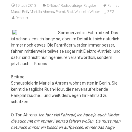
,
,
19. Juli 2013
O-Töne / Radiobeiträge
Ratgeber
Fahrrad
,
,
,
,
,
Marcel Reif
Mariella Ahrens
Promi
Rad
Wendelin Wiedeking
ZEG
Video
Reporter
Sommerzeit ist Fahrradzeit. Das
ist schon ziemlich lange so, aber im Detail tut sich natürlich
immer noch etwas. Die Fahrräder werden immer besser,
fahren mittlerweile teilweise sogar mit Elektro-Antrieb, und
dafür sind nicht nur Ingenieure verantwortlich, sondern
jetzt auch … Promis.
Beitrag:
Schauspielerin Mariella Ahrens wohnt mitten in Berlin. Sie
kennt die tägliche Rush-Hour, die nervenaufreibende
Parkplatzsuche… und weiß deswegen Ihr Fahrrad zu
schätzen…
O-Ton Ahrens:
Ich fahr viel Fahrrad, ich habe ja auch Kinder,
die auch mit mir immer Fahrrad fahren wollen. Da muss man
natürlich immer ein bisschen aufpassen, immer das Auge