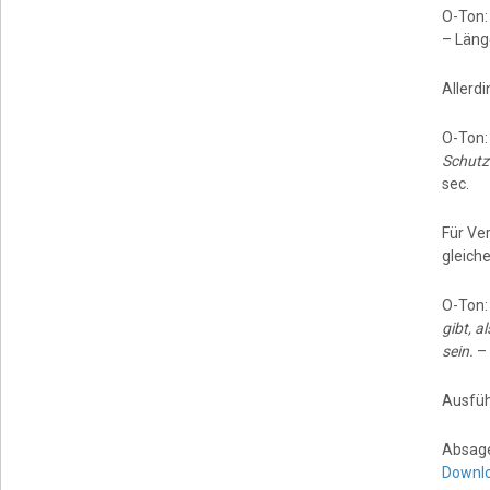
O-Ton
– Läng
Allerdi
O-Ton
Schutz
sec.
Für Ver
gleiche
O-Ton
gibt, a
sein.
–
Ausführ
Absag
Downl