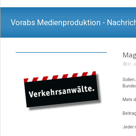
Vorabs Medienproduktion - Nachrich
Maga
21. 
Sollen
Bundes
Mehr d
Beitrag
Jeder 