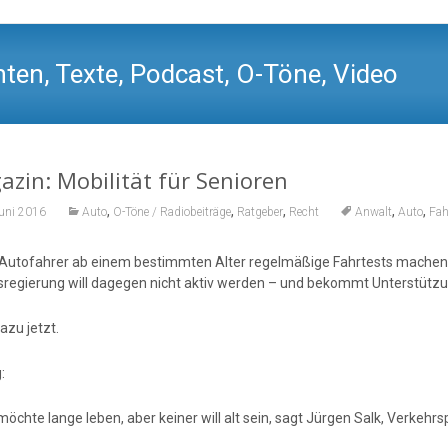
ten, Texte, Podcast, O-Töne, Video
zin: Mobilität für Senioren
,
,
,
,
,
Juni 2016
Auto
O-Töne / Radiobeiträge
Ratgeber
Recht
Anwalt
Auto
Fah
 Autofahrer ab einem bestimmten Alter regelmäßige Fahrtests machen? 
regierung will dagegen nicht aktiv werden – und bekommt Unterstütz
azu jetzt.
:
möchte lange leben, aber keiner will alt sein, sagt Jürgen Salk, Verkeh