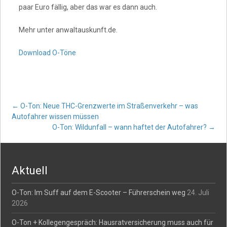
paar Euro fällig, aber das war es dann auch.
Mehr unter anwaltauskunft.de.
Download O-Töne
Post
←
O-Ton: Neue THC-Grenzwerte im Straßenverkehr – was
Autofahrer wissen müssen
O-Ton: Wildunfall – wann haftet der Autofahrer?
→
navigation
Aktuell
O-Ton: Im Suff auf dem E-Scooter – Führerschein weg
24. Juli
2026
O-Ton + Kollegengespräch: Hausratversicherung muss auch für