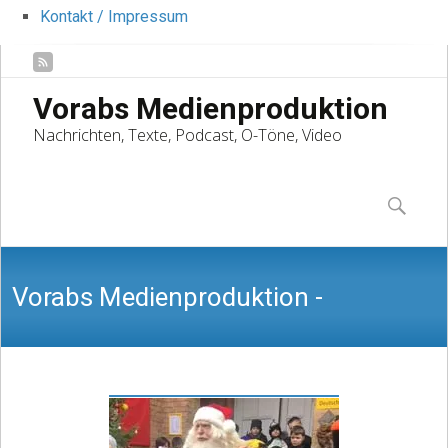
Kontakt / Impressum
Vorabs Medienproduktion
Nachrichten, Texte, Podcast, O-Töne, Video
Skip
to
Suchen
content
nach:
Vorabs Medienproduktion -
Nachrichten, Texte, Podcast, O-Töne,