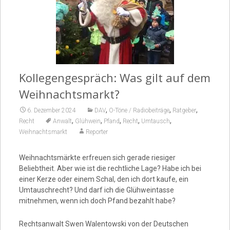
Video
Kollegengespräch: Was gilt auf dem
Weihnachtsmarkt?
,
,
,
6. Dezember 2024
DAV
O-Töne / Radiobeiträge
Ratgeber
,
,
,
,
,
Recht
Anwalt
Glühwein
Pfand
Recht
Umtausch
Weihnachtsmarkt
Reporter
Weihnachtsmärkte erfreuen sich gerade riesiger
Beliebtheit. Aber wie ist die rechtliche Lage? Habe ich bei
einer Kerze oder einem Schal, den ich dort kaufe, ein
Umtauschrecht? Und darf ich die Glühweintasse
mitnehmen, wenn ich doch Pfand bezahlt habe?
Rechtsanwalt Swen Walentowski von der Deutschen