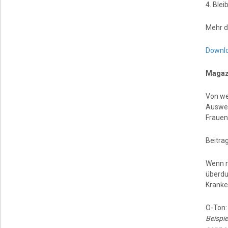
4. Blei
Mehr d
Downlo
Magazi
Von we
Auswer
Frauen
Beitrag
Wenn m
überdu
Kranke
O-Ton
Beispi