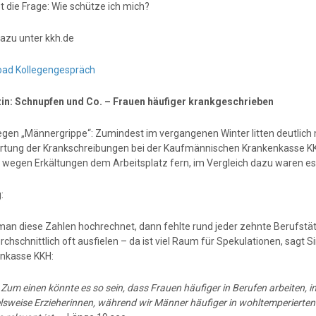
bt die Frage: Wie schütze ich mich?
azu unter kkh.de
ad Kollegengespräch
n: Schnupfen und Co. – Frauen häufiger krankgeschrieben
gen „Männergrippe“: Zumindest im vergangenen Winter litten deutlich 
tung der Krankschreibungen bei der Kaufmännischen Krankenkasse KK
 wegen Erkältungen dem Arbeitsplatz fern, im Vergleich dazu waren es
:
an diese Zahlen hochrechnet, dann fehlte rund jeder zehnte Berufstät
rchschnittlich oft ausfielen – da ist viel Raum für Spekulationen, sag
nkasse KKH:
:
Zum einen könnte es so sein, dass Frauen häufiger in Berufen arbeiten, 
elsweise Erzieherinnen, während wir Männer häufiger in wohltemperiert