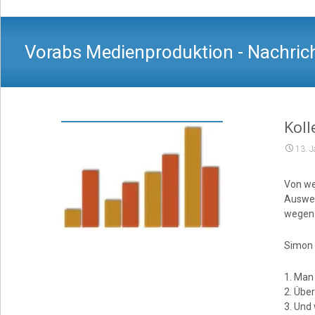
Vorabs Medienproduktion - Nachrich
Kol
13. 
Von we
Auswer
wegen 
Simon 
1. Man
2. Übe
3. Und