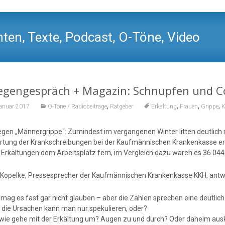
ten, Texte, Podcast, O-Töne, Video
legengespräch + Magazin: Schnupfen und Co
,
,
,
,
Januar 2017
O-Töne / Radiobeiträge
Ratgeber
Erkältung
Frauen
Grippe
gen „Männergrippe“: Zumindest im vergangenen Winter litten deutlich 
tung der Krankschreibungen bei der Kaufmännischen Krankenkasse er
Erkältungen dem Arbeitsplatz fern, im Vergleich dazu waren es 36.044
Kopelke, Pressesprecher der Kaufmännischen Krankenkasse KKH, antwo
 mag es fast gar nicht glauben – aber die Zahlen sprechen eine deutlich
r die Ursachen kann man nur spekulieren, oder?
 wie gehe mit der Erkältung um? Augen zu und durch? Oder daheim aus