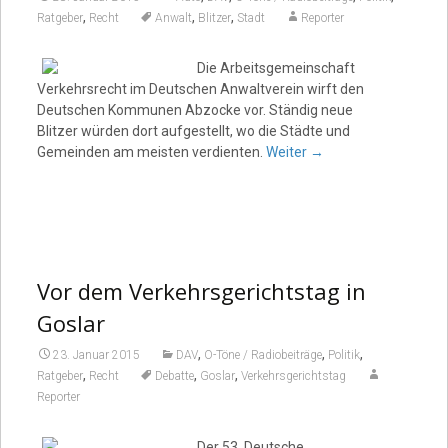
,
,
,
Ratgeber
Recht
Anwalt
Blitzer
Stadt
Reporter
Die Arbeitsgemeinschaft
Verkehrsrecht im Deutschen Anwaltverein wirft den
Deutschen Kommunen Abzocke vor. Ständig neue
Blitzer würden dort aufgestellt, wo die Städte und
Gemeinden am meisten verdienten.
Weiter
→
Vor dem Verkehrsgerichtstag in
Goslar
,
,
,
23. Januar 2015
DAV
O-Töne / Radiobeiträge
Politik
,
,
,
Ratgeber
Recht
Debatte
Goslar
Verkehrsgerichtstag
Reporter
Der 53. Deutsche