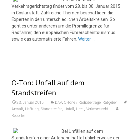
Verkehrsgerichtstag findet vom 28. bis 30. Januar 2015
in Goslar statt. Zahlreiche Themen beschäftigen die
Experten in den unterschiedlichen Arbeitskreisen. So
geht es unter anderem um die Promillegrenze für
Radfahrer, den europäischen Führerscheintourismus
sowie das automatisierte Fahren.
Weiter
→
O-Ton: Unfall auf dem
Standstreifen
,
,
23. Januar 2015
DAV
O-Töne / Radiobeiträge
Ratgeber
,
,
,
,
,
Anwalt
Haftung
Standstreifen
Unfall
Urteil
Verkehrsrecht
Reporter
Bei Unfällen auf dem
Standstreifen einer Autobahn haftet üblicherweise der