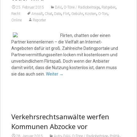
,
,
,
25. Februar 2015
DAV
O-Töne / Radiobeiträge
Ratgeber
,
,
,
,
,
,
,
Recht
Anwalt
Chat
Date
Flirt
Gebühr
Kosten
O-Ton
Online
Reporter
Flirten, chatten oder einen
Partner kennenlernen – die Vielfalt an Internet-
Angeboten dafür ist groß. Zahlreiche Datingportale und
Partnervermittlungsseiten locken mit kostenlosem und
unverbindlichem Flirtspaß. Doch wenn der Anbieter
damit wirbt, dass die Nutzung kostenlos ist, dann muss
sie das auch sein.
Weiter
→
Verkehrsrechtsanwälte werfen
Kommunen Abzocke vor
,
,
,
,
28. Januar 2015
Auto
DAV
O-Töne / Radiobeiträge
Politik