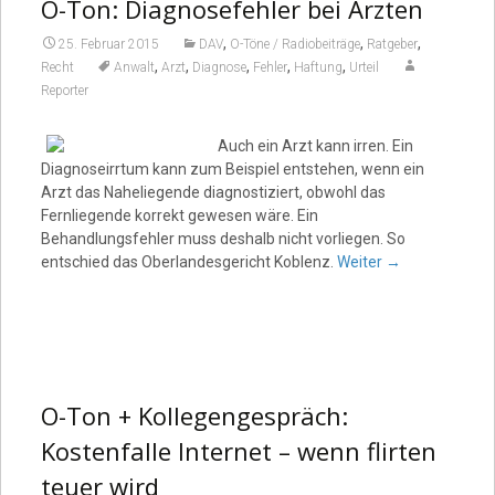
Video
O-Ton: Diagnosefehler bei Ärzten
,
,
,
25. Februar 2015
DAV
O-Töne / Radiobeiträge
Ratgeber
,
,
,
,
,
Recht
Anwalt
Arzt
Diagnose
Fehler
Haftung
Urteil
Reporter
Auch ein Arzt kann irren. Ein
Diagnoseirrtum kann zum Beispiel entstehen, wenn ein
Arzt das Naheliegende diagnostiziert, obwohl das
Fernliegende korrekt gewesen wäre. Ein
Behandlungsfehler muss deshalb nicht vorliegen. So
entschied das Oberlandesgericht Koblenz.
Weiter
→
O-Ton + Kollegengespräch:
Kostenfalle Internet – wenn flirten
teuer wird