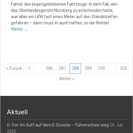
Fahrer des liegengebliebenen Fahrzeugs. In dem Fall, den
das Oberlandesgericht Nürnberg zu entscheiden hatte,
war aber ein LKW fast einen Meter auf den Standstreifen
gefahren – dann muss er auch haften, so die Richter.
Weiter
→
Posts
« Zurück
1
…
286
287
288
289
290
…
320
Weiter »
navigation
Aktuell
O-Ton: Im Suff auf dem E-Scooter – Führerschein weg
24. Juli
2026