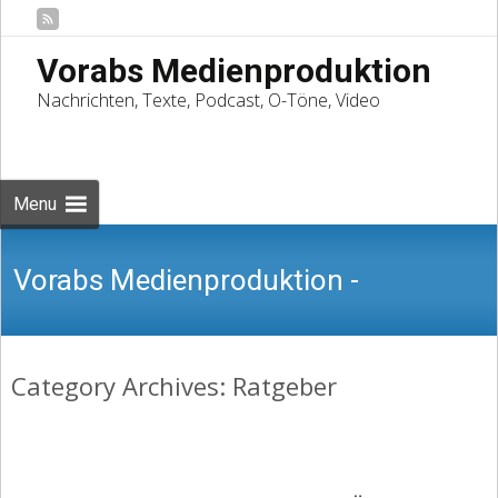
Vorabs Medienproduktion
Nachrichten, Texte, Podcast, O-Töne, Video
Skip
to
Suchen
content
nach:
Menu
Vorabs Medienproduktion -
Category Archives: Ratgeber
Nachrichten, Texte, Podcast, O-Töne,