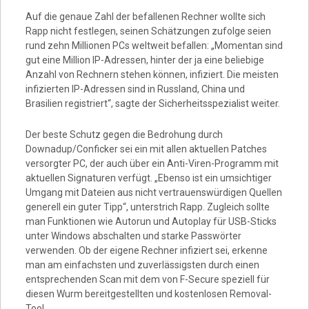
Video
Auf die genaue Zahl der befallenen Rechner wollte sich
Rapp nicht festlegen, seinen Schätzungen zufolge seien
rund zehn Millionen PCs weltweit befallen: „Momentan sind
gut eine Million IP-Adressen, hinter der ja eine beliebige
Anzahl von Rechnern stehen können, infiziert. Die meisten
infizierten IP-Adressen sind in Russland, China und
Brasilien registriert“, sagte der Sicherheitsspezialist weiter.
Der beste Schutz gegen die Bedrohung durch
Downadup/Conficker sei ein mit allen aktuellen Patches
versorgter PC, der auch über ein Anti-Viren-Programm mit
aktuellen Signaturen verfügt. „Ebenso ist ein umsichtiger
Umgang mit Dateien aus nicht vertrauenswürdigen Quellen
generell ein guter Tipp“, unterstrich Rapp. Zugleich sollte
man Funktionen wie Autorun und Autoplay für USB-Sticks
unter Windows abschalten und starke Passwörter
verwenden. Ob der eigene Rechner infiziert sei, erkenne
man am einfachsten und zuverlässigsten durch einen
entsprechenden Scan mit dem von F-Secure speziell für
diesen Wurm bereitgestellten und kostenlosen Removal-
Tool.