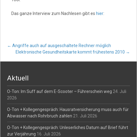
Das ganze Interview zum Nachlesen gibt es
hier
:
Post
←
Angriffe auch auf ausgeschaltete Rechner möglich
Elektronische Gesundheitskarte kommt frühestens 2010
→
navigation
Aktuell
O-Ton: Im Suff auf dem E-Scooter – Führerschein weg
24. Juli
2026
O-Ton + Kollegengespräch: Hausratversicherung muss auch für
Abwasser nach Rohrbruch zahlen
21. Juli 2026
O-Ton + Kollegengespräch: Unleserliches Datum auf Brief führt
zur Verjährung
16. Juli 2026