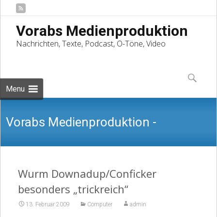
Vorabs Medienproduktion
Nachrichten, Texte, Podcast, O-Töne, Video
Skip
to
Suchen
content
nach:
Menu
Vorabs Medienproduktion -
Nachrichten, Texte, Podcast, O-Töne,
Wurm Downadup/Conficker
besonders „trickreich“
13. Februar 2009
Computer
admin