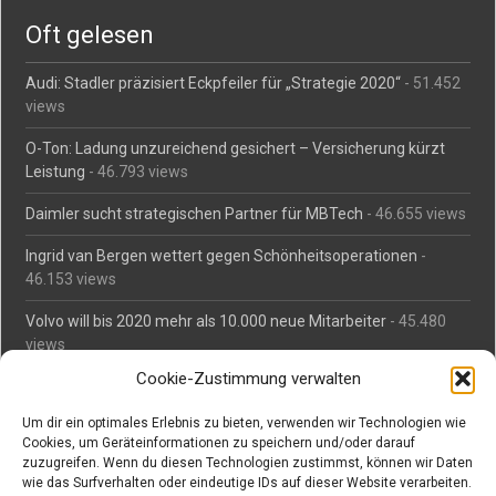
Oft gelesen
Audi: Stadler präzisiert Eckpfeiler für „Strategie 2020“
- 51.452
views
O-Ton: Ladung unzureichend gesichert – Versicherung kürzt
Leistung
- 46.793 views
Daimler sucht strategischen Partner für MBTech
- 46.655 views
Ingrid van Bergen wettert gegen Schönheitsoperationen
-
46.153 views
Volvo will bis 2020 mehr als 10.000 neue Mitarbeiter
- 45.480
views
Cookie-Zustimmung verwalten
Mäßiges Interesse an Daimlers MBtech
- 44.709 views
Um dir ein optimales Erlebnis zu bieten, verwenden wir Technologien wie
O-Ton: Wer muss Schaden für abgedriftete Silvesterraketen
Cookies, um Geräteinformationen zu speichern und/oder darauf
zahlen?
- 42.364 views
zuzugreifen. Wenn du diesen Technologien zustimmst, können wir Daten
wie das Surfverhalten oder eindeutige IDs auf dieser Website verarbeiten.
Kollegengespräch: Urteile zum Grillen
- 42.055 views