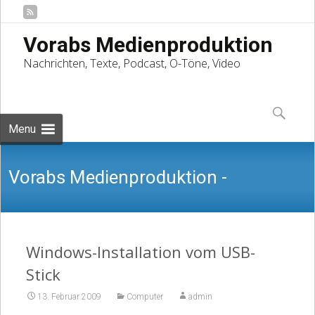
Vorabs Medienproduktion
Nachrichten, Texte, Podcast, O-Töne, Video
Skip
to
Suchen
content
nach:
Menu
Vorabs Medienproduktion -
Nachrichten, Texte, Podcast, O-Töne,
Windows-Installation vom USB-
Stick
13. Februar 2009
Computer
admin