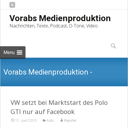
Vorabs Medienproduktion
Nachrichten, Texte, Podcast, O-Töne, Video
Skip
to
Suchen
content
nach:
Menu
Vorabs Medienproduktion -
Nachrichten, Texte, Podcast, O-Töne,
VW setzt bei Marktstart des Polo
GTI nur auf Facebook
11. Juni 2010
Auto
Reporter