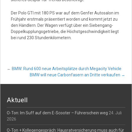
Der Polo GTI mit 180 PS war auf dem Genfer Autosalon im
Frühjahr erstmals präsentiert worden und kommt jetzt zu
den Händlern. Der Wagen verfügt über ein Siebengang-
Doppelkupplungsgetriebe, die Höchstgeschwindigkeit liegt
bei rund 230 Stundenkilometern.
Post
←
BMW: Rund 600 neue Arbeitsplätze durch Megacity Vehicle
BMW will neue Carbonfasern an Dritte verkaufen
→
navigation
Aktuell
O-Ton: Im Suff auf dem E-Scooter – Führerschein weg
24. Juli
2026
O-Ton + Kollegengespräch: Hausratversicherung muss auch für