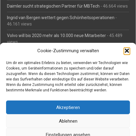
Daimler sucht strategischen Partner für MBTech
- 46.664 views
Ingrid van Bergen wettert gegen Schönheitsoperationen
-
46.161 views
Volvo will bis 2020 mehr als 10.000 neue Mitarbeiter
- 45.489
views
Cookie-Zustimmung verwalten
Mäßiges Interesse an Daimlers MBtech
- 44.716 views
Um dir ein optimales Erlebnis zu bieten, verwenden wir Technologien wie
O-Ton: Wer muss Schaden für abgedriftete Silvesterraketen
Cookies, um Geräteinformationen zu speichern und/oder darauf
zahlen?
- 42.373 views
zuzugreifen. Wenn du diesen Technologien zustimmst, können wir Daten
wie das Surfverhalten oder eindeutige IDs auf dieser Website verarbeiten.
Kollegengespräch: Urteile zum Grillen
- 42.063 views
Wenn du deine Zustimmung nicht erteilst oder zurückziehst, können
bestimmte Merkmale und Funktionen beeinträchtigt werden.
Suchen bei Vorabs
Akzeptieren
Suchen
nach:
Ablehnen
Einstellungen ansehen