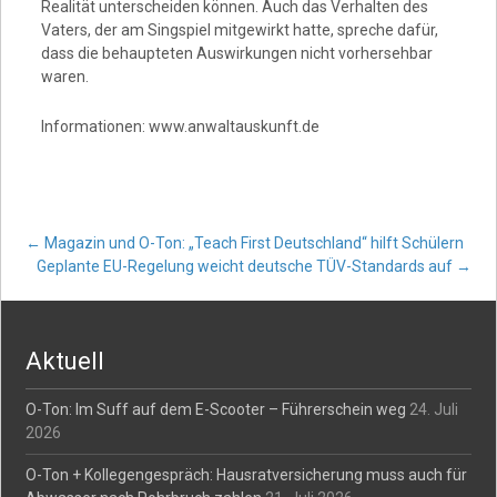
Realität unterscheiden können. Auch das Verhalten des
Vaters, der am Singspiel mitgewirkt hatte, spreche dafür,
dass die behaupteten Auswirkungen nicht vorhersehbar
waren.
Informationen: www.anwaltauskunft.de
Post
←
Magazin und O-Ton: „Teach First Deutschland“ hilft Schülern
Geplante EU-Regelung weicht deutsche TÜV-Standards auf
→
navigation
Aktuell
O-Ton: Im Suff auf dem E-Scooter – Führerschein weg
24. Juli
2026
O-Ton + Kollegengespräch: Hausratversicherung muss auch für