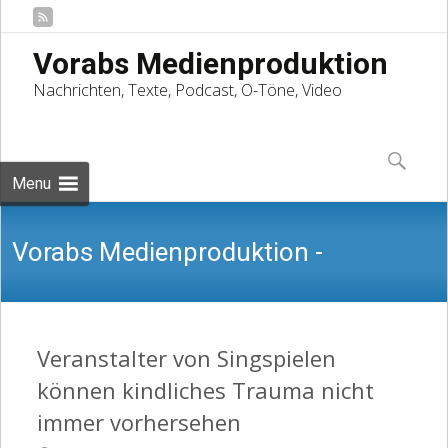
Vorabs Medienproduktion
Nachrichten, Texte, Podcast, O-Töne, Video
Skip
to
Suchen
content
nach:
Menu
Vorabs Medienproduktion -
Nachrichten, Texte, Podcast, O-Töne,
Veranstalter von Singspielen
können kindliches Trauma nicht
immer vorhersehen