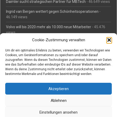
Daimler sucht strategischen Partner für MBTech
- 46.649 views
Ingrid van Bergen wettert gegen Schönheitsoperationen
-
46.149 views
Volvo will bis 2020 mehr als 10.000 neue Mitarbeiter
- 45.476
views
Cookie-Zustimmung verwalten
Mäßiges Interesse an Daimlers MBtech
- 44.699 views
Um dir ein optimales Erlebnis zu bieten, verwenden wir Technologien wie
O-Ton: Wer muss Schaden für abgedriftete Silvesterraketen
Cookies, um Geräteinformationen zu speichern und/oder darauf
zahlen?
- 42.359 views
zuzugreifen. Wenn du diesen Technologien zustimmst, können wir Daten
wie das Surfverhalten oder eindeutige IDs auf dieser Website verarbeiten.
Kollegengespräch: Urteile zum Grillen
- 42.050 views
Wenn du deine Zustimmung nicht erteilst oder zurückziehst, können
bestimmte Merkmale und Funktionen beeinträchtigt werden.
Suchen bei Vorabs
Akzeptieren
Suchen
nach:
Ablehnen
Einstellungen ansehen
Copyright © Vorabs Medienproduktion