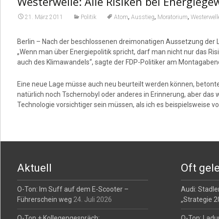
Westerwelle: Alle Risiken bei Energieg
,
,
,
21. März 2011
Politik
Atom
Ausstieg
Moratorium
Westerwell
Berlin – Nach der beschlossenen dreimonatigen Aussetzung der L
„Wenn man über Energiepolitik spricht, darf man nicht nur das 
auch des Klimawandels“, sagte der FDP-Politiker am Montagabend 
Eine neue Lage müsse auch neu beurteilt werden können, betonte W
natürlich noch Tschernobyl oder anderes in Erinnerung, aber das w
Technologie vorsichtiger sein müssen, als ich es beispielsweise 
Aktuell
Oft gel
O-Ton: Im Suff auf dem E-Scooter –
Audi: Stadler
Führerschein weg
24. Juli 2026
„Strategie 
O-Ton + Kollegengespräch:
O-Ton: Ladu