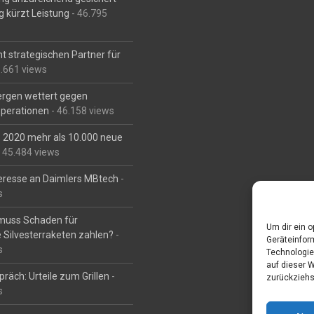
g kürzt Leistung
- 46.795
t strategischen Partner für
6.661 views
Bergen wettert gegen
perationen
- 46.158 views
is 2020 mehr als 10.000 neue
 45.484 views
eresse an Daimlers MBtech
-
s
muss Schaden für
Um dir ein 
 Silvesterraketen zahlen?
-
Geräteinfor
s
Technologie
auf dieser 
räch: Urteile zum Grillen
-
zurückziehs
s