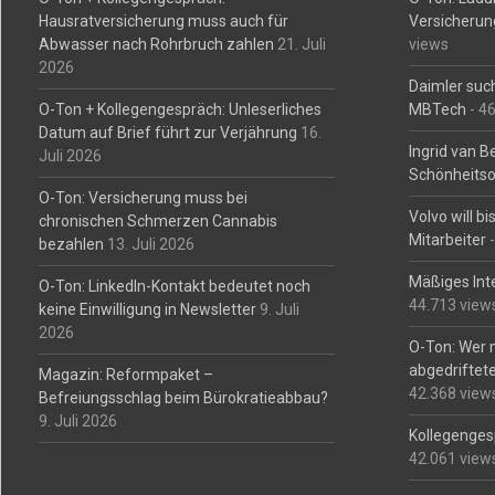
Hausratversicherung muss auch für
Versicherun
Abwasser nach Rohrbruch zahlen
21. Juli
views
2026
Daimler such
O-Ton + Kollegengespräch: Unleserliches
MBTech
- 4
Datum auf Brief führt zur Verjährung
16.
Ingrid van 
Juli 2026
Schönheitso
O-Ton: Versicherung muss bei
Volvo will b
chronischen Schmerzen Cannabis
Mitarbeiter
-
bezahlen
13. Juli 2026
Mäßiges Int
O-Ton: LinkedIn-Kontakt bedeutet noch
44.713 view
keine Einwilligung in Newsletter
9. Juli
2026
O-Ton: Wer 
abgedriftete
Magazin: Reformpaket –
42.368 view
Befreiungsschlag beim Bürokratieabbau?
9. Juli 2026
Kollegengesp
42.061 view