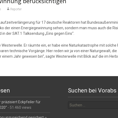
ewinnung berücksichtigen
e
Reporter
aufzeitverlängerung für 17 deutsche Reaktoren hat Bundesaußenminist
Risiko der einen Energiegewinnung sehen, sondern man muss auch die R
in der SAT.1 Talksendung „Eins gegen Eins“.
esterwelle. Er räumte ein, er habe eine Naturkatastrophe mit solche F
aren technische Vorgänge. Hier reden wir ja von einer Naturgewalt, die 
vor einem Jahr gewesen bin“, sagte Westerwelle mit Blick auf die im He
esen
Suchen bei Vorabs
Suchen
 präzisiert Eckpfeiler für
nach:
2020“
- 51.460 views
ng unzureichend gesichert –